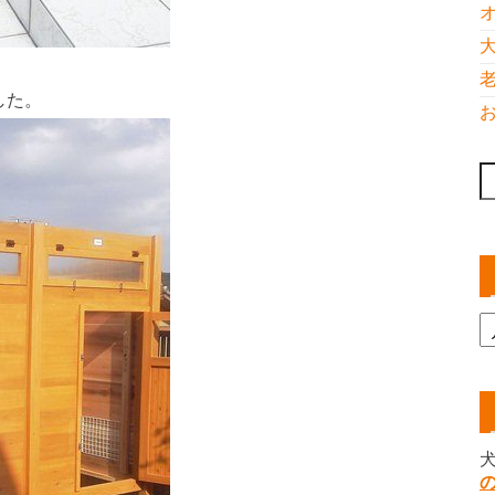
した。
索