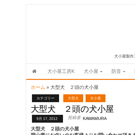
Skip
to
the
content
犬小屋製作
犬小屋工房K
犬小屋
防音
ホーム
»
大型犬 ２頭の犬小屋
カテゴリー
大型犬
犬小屋
大型犬 ２頭の犬小屋
投稿者:
KAWAMURA
9月 17, 2012
大型犬 ２頭の犬小屋