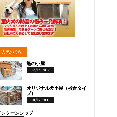
人気の投稿
亀の小屋
12月 6, 2017
オリジナル犬小屋（校倉タイ
プ）
10月 2, 2008
インターンシップ