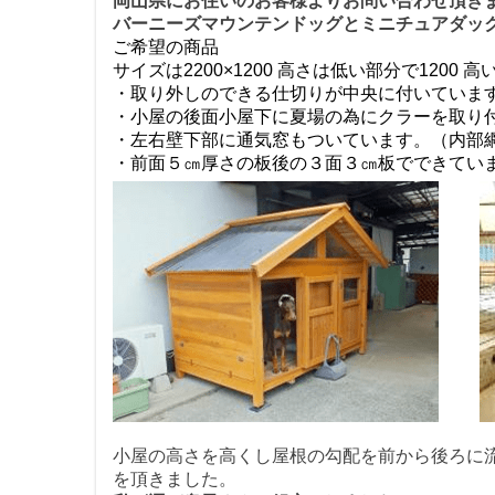
岡山県にお住いのお客様よりお問い合わせ頂き
バーニーズマウンテンドッグとミニチュアダッ
ご希望の商品
サイズは2200×1200 高さは低い部分で1200 
・取り外しのできる仕切りが中央に付いていま
・小屋の後面小屋下に夏場の為にクラーを取り
・左右壁下部に通気窓もついています。（内部
・前面５㎝厚さの板後の３面３㎝板でできてい
小屋の高さを高くし屋根の勾配を前から後ろに
を頂きました。