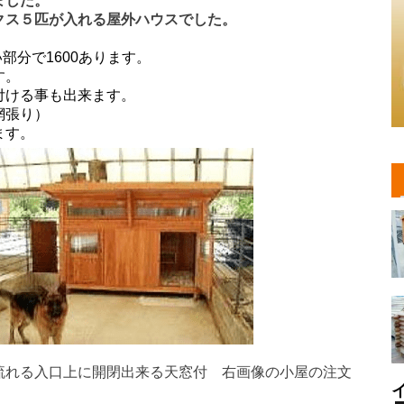
ました。
クス５匹が入れる屋外ハウスでした。
高い部分で1600あります。
す。
付ける事も出来ます。
網張り）
ます。
流れる入口上に開閉出来る天窓付 右画像の小屋の注文