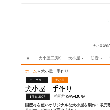
Skip
to
the
content
犬小屋製作
犬小屋工房K
犬小屋
防音
ホーム
»
犬小屋 手作り
カテゴリー
犬小屋
犬小屋 手作り
投稿者:
KAWAMURA
1月 8, 2007
国産材を使いオリジナルな犬小屋を製作・販売