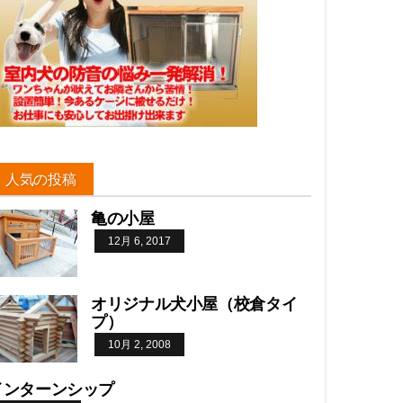
人気の投稿
亀の小屋
12月 6, 2017
オリジナル犬小屋（校倉タイ
プ）
10月 2, 2008
インターンシップ