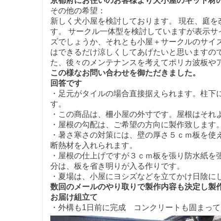
京都府にお住いのお客様より犬小屋のキット材
その他の希望：
新しく犬小屋を検討しております。 現在、庭
す。 サークル一体型を検討していますが表示
ズでしょうか、それとも小屋＋サークルのサイズ
はできるだけ涼しくしてあげたいと思いますの
た、後々のメンテナンスを考えてポリカ波板や
この様なお問い合わせを御ただきました。
回答です
・足元がタイルの場合直接据えられます。柱下
す。
・この商品は、柵小屋の外寸です。屋根はそれよ
・屋根の勾配は、ご希望の方向に製作致します
・暑さ寒さの対策には、壁の厚さ５ｃｍ板を使
断熱材を入れられます。
・屋根の仕上げですが３ｃｍ板を張り防水紙を
分は、板を省き明りが入る作りです。
・夏場は、小屋にヨシズなどを立てかけ日陰に
数回のメールのやり取りで製作内容も決定し製
お届け組立て
・外構も1日前に完成 コンクリートも固まって