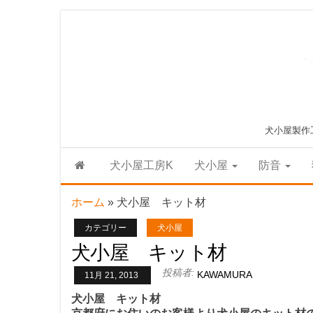
Skip
to
the
content
犬小屋製作
犬小屋工房K
犬小屋
防音
ホーム
»
犬小屋 キット材
カテゴリー
犬小屋
犬小屋 キット材
投稿者:
KAWAMURA
11月 21, 2013
犬小屋 キット材