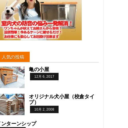
人気の投稿
亀の小屋
12月 6, 2017
オリジナル犬小屋（校倉タイ
プ）
10月 2, 2008
インターンシップ