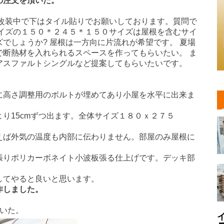
の注文を頂いた。
を改装中で下はタイル貼りでお願いしております。質問で
サイズの１５０＊２４５＊１５０サイズは屋根を含むサイ
でしょうか? 屋根は一方向に片流れが希望です。 夏場
で断熱材を入れられるスペースを作ってもらいたい。 ま
アスファルトシングルなど提案してもらいたいです。
に高さ調整用のボルトが埋めてあり小屋を水平に出来ま
り15cmずつ出ます。全体サイズ１８０ｘ２７５
。
えば外気の温度も内部に伝わりません。部屋のみ屋根に
張りポリカーボネイト小波板張る仕上げです。デッキ部
してやると良いと思います。
作しました。
いた。