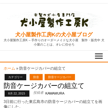
Skip
to
the
content
犬小屋製作工房Kの犬小屋ブログ
犬小屋製作工房K – 手作りのオーダーメイドな犬小屋 製作・販売中 犬
小屋のことは、オレに任せろ
ホーム
»
防音ケージカバーの組立て
カテゴリー
防音
防音ケージカバー
防音ケージカバーの組立て
投稿者:
KAWAMURA
8月 22, 2015
3日前に行った東広島市の防音ケージカバーの組立てを画
像にした。