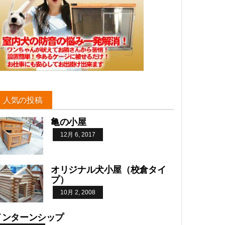
人気の投稿
亀の小屋
12月 6, 2017
オリジナル犬小屋（校倉タイ
プ）
10月 2, 2008
インターンシップ