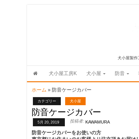
Skip
to
the
content
犬小屋製作
犬小屋工房K
犬小屋
防音
ホーム
»
防音ケージカバー
カテゴリー
犬小屋
防音ケージカバー
投稿者:
KAWAMURA
5月 20, 2019
防音ケージカバーをお使いの方