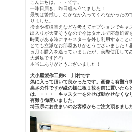
こんにちは。・・です。
一昨日届き、昨日組み立てました！
最初は警戒し、なかなか入ってくれなかったの
りました。
掃除や模様替えなどを考えてオプションでキャ
出入りが大変そうなので今はタオルで応急処置
時間がある時にキャスターを外し利用すること
とても立派なお部屋ありがとうございました！
ヵ月も購入を迷っていましたが、実際使用して
大満足です(^-^)
本当にありがとうございました！
犬小屋製作工房K 川村です
気に入って頂いて良かったです。画像も有難う
高さの件ですが縁の様に板１枚を前に置いたら
は、・・・ キャスターを外せば動かせなくな
有難う御座いました
。
埼玉県にお住まいのお客様からご注文頂きまし