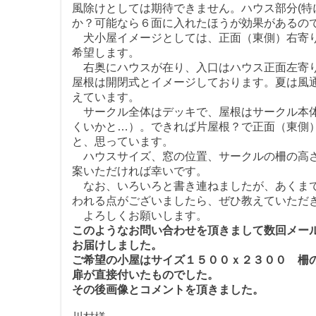
風除けとしては期待できません。ハウス部分(
か？可能なら６面に入れたほうが効果があるの
犬小屋イメージとしては、正面（東側）右寄り
希望します。
右奥にハウスが在り、入口はハウス正面左寄り
屋根は開閉式とイメージしております。夏は風
えています。
サークル全体はデッキで、屋根はサークル本体
くいかと…）。できれば片屋根？で正面（東側
と、思っています。
ハウスサイズ、窓の位置、サークルの柵の高さ
案いただければ幸いです。
なお、いろいろと書き連ねましたが、あくまで
われる点がございましたら、ぜひ教えていただ
よろしくお願いします。
このようなお問い合わせを頂きまして数回メー
お届けしました。
ご希望の小屋はサイズ１５００ｘ２３００ 柵
扉が直接付いたものでした。
その後画像とコメントを頂きました。