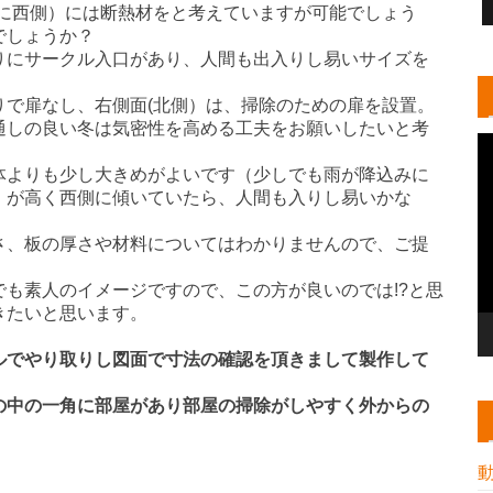
特に西側）には断熱材をと考えていますが可能でしょう
でしょうか？
にサークル入口があり、人間も出入りし易いサイズを
で扉なし、右側面(北側）は、掃除のための扉を設置。
通しの良い冬は気密性を高める工夫をお願いしたいと考
よりも少し大きめがよいです（少しでも雨が降込みに
）が高く西側に傾いていたら、人間も入りし易いかな
、板の厚さや材料についてはわかりませんので、ご提
も素人のイメージですので、この方が良いのでは!?と思
きたいと思います。
ルでやり取りし図面で寸法の確認を頂きまして
製作して
の中の一角に部屋があり部屋の掃除がしやすく外からの