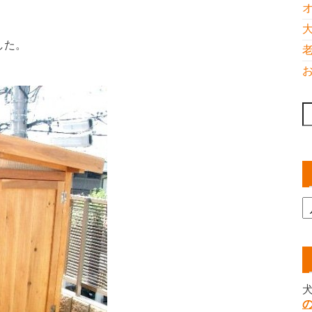
した。
索