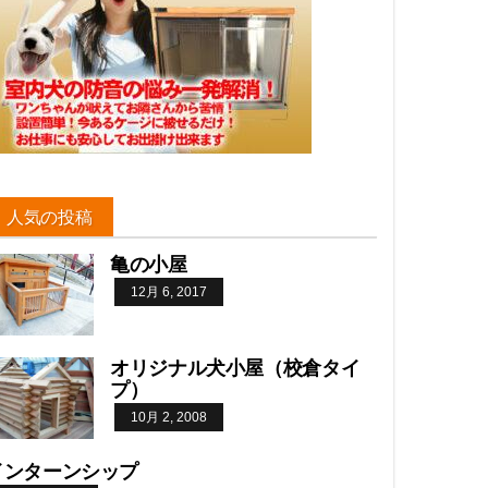
人気の投稿
亀の小屋
12月 6, 2017
オリジナル犬小屋（校倉タイ
プ）
10月 2, 2008
インターンシップ