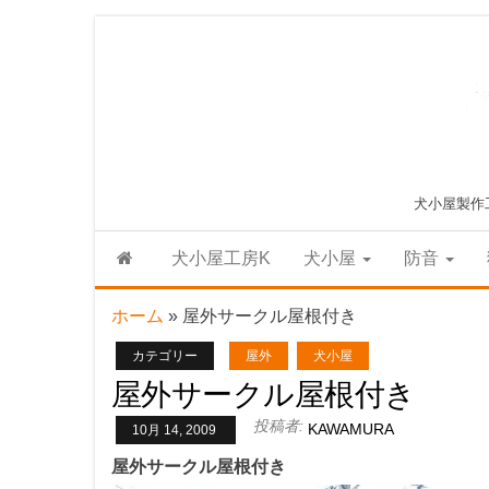
Skip
to
the
content
犬小屋製作
犬小屋工房K
犬小屋
防音
ホーム
»
屋外サークル屋根付き
カテゴリー
屋外
犬小屋
屋外サークル屋根付き
投稿者:
KAWAMURA
10月 14, 2009
屋外サークル屋根付き