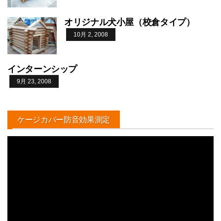
オリジナル犬小屋（校倉タイプ）
10月 2, 2008
インターンシップ
9月 23, 2008
ケージカバー防音効果測定
動
画
プ
レ
ー
ヤ
ー