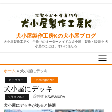
Skip
to
the
content
犬小屋製作工房Kの犬小屋ブログ
犬小屋製作工房K – 手作りのオーダーメイドな犬小屋 製作・販売中 犬
小屋のことは、オレに任せろ
ホーム
»
犬小屋にデッキ
カテゴリー
Uncategorized
犬小屋にデッキ
投稿者:
KAWAMURA
9月 9, 2023
犬小屋にデッキがあると快適