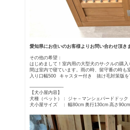
愛知県にお住いのお客様よりお問い合わせ頂き
その他の希望：
はじめまして！室内用の大型犬のサ-クルの購入
間は室内で寝ています。雨の時、留守番の時も室内
入り口幅500 キャスター付き 抜け毛対策版
———————-
【犬小屋内容】
犬種（ペット）： ジャ－マンシェパードドック
犬小屋サイズ ： 幅80cm 奥行130cm 高さ90cm