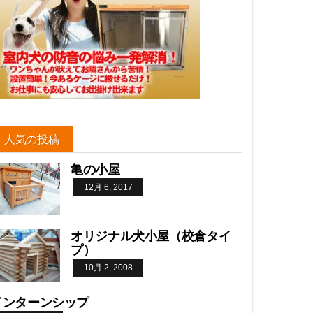
人気の投稿
亀の小屋
12月 6, 2017
オリジナル犬小屋（校倉タイ
プ）
10月 2, 2008
インターンシップ