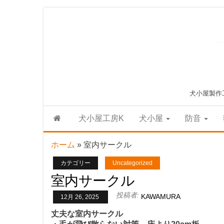
Skip
to
the
content
犬小屋製作
犬小屋工房K
犬小屋
防音
ホーム
»
室内サークル
カテゴリー
Uncategorized
室内サークル
投稿者:
KAWAMURA
12月 26, 2025
丈夫な室内サークル