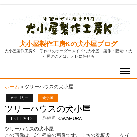
Skip
to
the
content
犬小屋製作工房Kの犬小屋ブログ
犬小屋製作工房K – 手作りのオーダーメイドな犬小屋 製作・販売中 犬
小屋のことは、オレに任せろ
ホーム
»
ツリーハウスの犬小屋
カテゴリー
犬小屋
ツリーハウスの犬小屋
投稿者:
KAWAMURA
10月 1, 2010
ツリーハウスの犬小屋
この画像は、3年程前の画像です。うちの看板犬「 ケイ