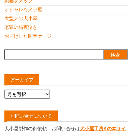
動画をアップ
オシャレな犬小屋
大型犬の犬小屋
老猫の猫夜泣き
お届けした防音ケージ
検
索:
アーカイブ
ア
ー
カ
イ
お問い合せについて
ブ
犬小屋製作の御依頼、お問い合せは
犬小屋工房Kの本サイ