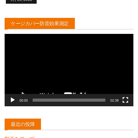
ケージカバー防音効果測定
動
画
プ
レ
ー
ヤ
ー
00:00
02:38
最近の投降