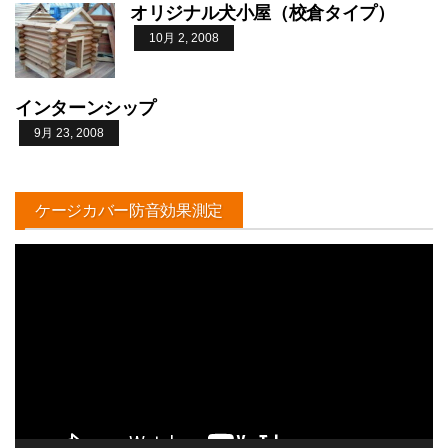
オリジナル犬小屋（校倉タイプ）
10月 2, 2008
インターンシップ
9月 23, 2008
ケージカバー防音効果測定
動
画
プ
レ
ー
ヤ
ー