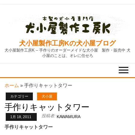
Skip
to
the
content
犬小屋製作工房Kの犬小屋ブログ
犬小屋製作工房K – 手作りのオーダーメイドな犬小屋 製作・販売中 犬
小屋のことは、オレに任せろ
ホーム
»
手作りキャットタワー
カテゴリー
犬小屋
手作りキャットタワー
投稿者:
KAWAMURA
1月 18, 2011
手作りキャットタワー