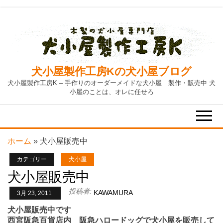
Skip
to
the
content
犬小屋製作工房Kの犬小屋ブログ
犬小屋製作工房K – 手作りのオーダーメイドな犬小屋 製作・販売中 犬
小屋のことは、オレに任せろ
ホーム
»
犬小屋販売中
カテゴリー
犬小屋
犬小屋販売中
投稿者:
KAWAMURA
3月 23, 2011
犬小屋販売中です
西宮阪急百貨店内 阪急ハロードッグで犬小屋を販売して