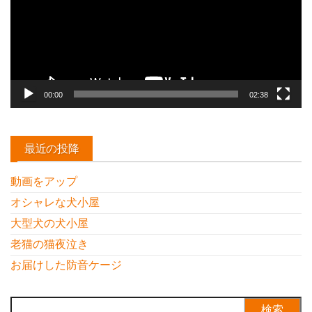
ー
ヤ
ー
00:00
02:38
最近の投降
動画をアップ
オシャレな犬小屋
大型犬の犬小屋
老猫の猫夜泣き
お届けした防音ケージ
検