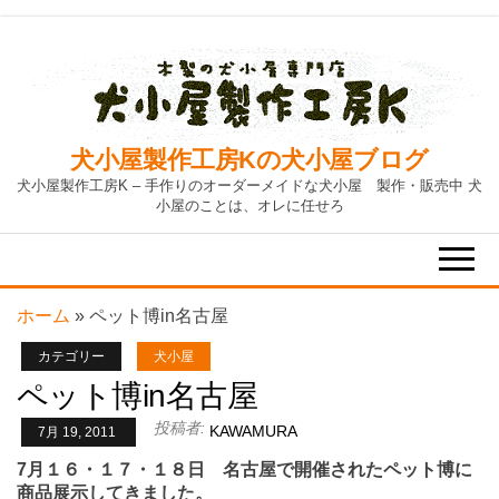
Skip
to
the
content
犬小屋製作工房Kの犬小屋ブログ
犬小屋製作工房K – 手作りのオーダーメイドな犬小屋 製作・販売中 犬
小屋のことは、オレに任せろ
ホーム
»
ペット博in名古屋
カテゴリー
犬小屋
ペット博in名古屋
投稿者:
KAWAMURA
7月 19, 2011
7月１６・１７・１８日 名古屋で開催されたペット博に
商品展示してきました。