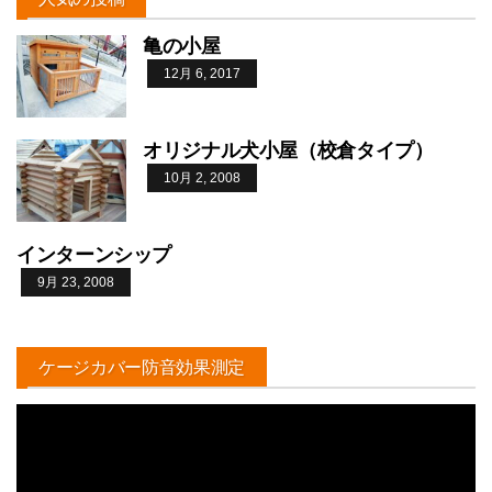
亀の小屋
12月 6, 2017
オリジナル犬小屋（校倉タイプ）
10月 2, 2008
インターンシップ
9月 23, 2008
ケージカバー防音効果測定
動
画
プ
レ