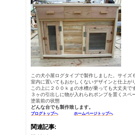
この犬小屋ログタイプで製作しました。サイズ
室内に置いてもおかしくないデザインと仕上が
この上に２００ｋｇの水槽が乗っても大丈夫で
３ヶの引出しに物が入れられポンプを置くスペ
塗装前の状態
どんな台でも製作致します。
ブログトップへ
ホームページトップへ
関連記事: