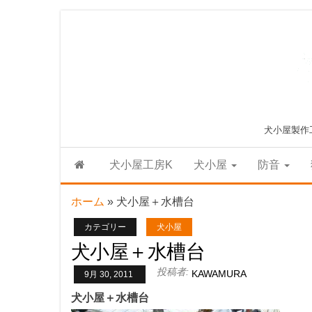
Skip
to
the
content
犬小屋製作
犬小屋工房K
犬小屋
防音
ホーム
»
犬小屋＋水槽台
カテゴリー
犬小屋
犬小屋＋水槽台
投稿者:
KAWAMURA
9月 30, 2011
犬小屋＋水槽台