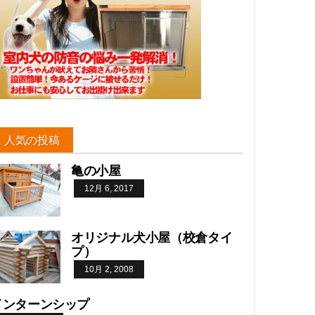
人気の投稿
亀の小屋
12月 6, 2017
オリジナル犬小屋（校倉タイ
プ）
10月 2, 2008
インターンシップ