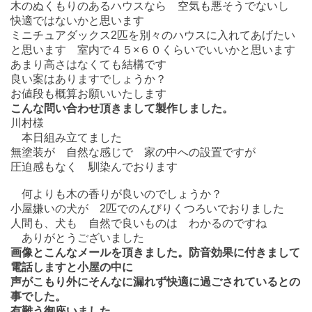
木のぬくもりのあるハウスなら 空気も悪そうでないし
快適ではないかと思います
ミニチュアダックス2匹を別々のハウスに入れてあげたい
と思います 室内で４５×６０くらいでいいかと思います
あまり高さはなくても結構です
良い案はありますでしょうか？
お値段も概算お願いいたします
こんな問い合わせ頂きまして製作しました。
川村様
本日組み立てました
無塗装が 自然な感じで 家の中への設置ですが
圧迫感もなく 馴染んでおります
何よりも木の香りが良いのでしょうか？
小屋嫌いの犬が 2匹でのんびりくつろいでおりました
人間も、犬も 自然で良いものは わかるのですね
ありがとうございました
画像とこんなメールを頂きました。防音効果に付きまして
電話しますと小屋の中に
声がこもり外にそんなに漏れず快適に過ごされているとの
事でした。
有難う御座いました