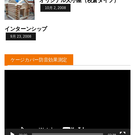
オリジナル犬小屋（校倉タイプ）
10月 2, 2008
インターンシップ
9月 23, 2008
ケージカバー防音効果測定
動
画
プ
レ
ー
ヤ
ー
00:00
02:38