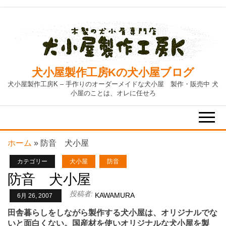
Skip
to
the
content
犬小屋製作工房Kの犬小屋ブログ
犬小屋製作工房K – 手作りのオーダーメイドな犬小屋 製作・販売中 犬
小屋のことは、オレに任せろ
ホーム
»
防音 犬小屋
カテゴリー
犬小屋
防音
防音 犬小屋
投稿者:
KAWAMURA
6月 26, 2007
田舎暮らしをしながら製作する犬小屋は、オリジナルでな
いと面白くない。国産材を使いオリジナルな犬小屋を製