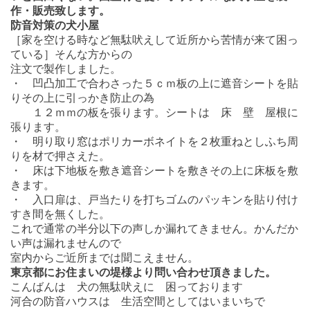
作・販売致します。
防音対策の犬小屋
［家を空ける時など無駄吠えして近所から苦情が来て困っ
ている］そんな方からの
注文で製作しました。
・ 凹凸加工で合わさった５ｃｍ板の上に遮音シートを貼
りその上に引っかき防止の為
１２ｍｍの板を張ります。シートは 床 壁 屋根に
張ります。
・ 明り取り窓はポリカーボネイトを２枚重ねとしふち周
りを材で押さえた。
・ 床は下地板を敷き遮音シートを敷きその上に床板を敷
きます。
・ 入口扉は、戸当たりを打ちゴムのパッキンを貼り付け
すき間を無くした。
これで通常の半分以下の声しか漏れてきません。かんだか
い声は漏れませんので
室内からご近所までは聞こえません。
東京都にお住まいの堤様より問い合わせ頂きました。
こんばんは 犬の無駄吠えに 困っております
河合の防音ハウスは 生活空間としてはいまいちで