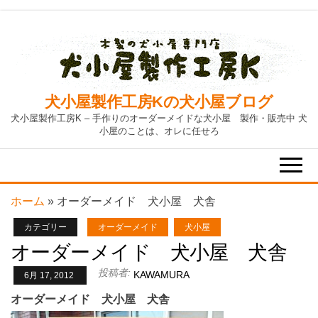
Skip
to
the
content
犬小屋製作工房Kの犬小屋ブログ
犬小屋製作工房K – 手作りのオーダーメイドな犬小屋 製作・販売中 犬
小屋のことは、オレに任せろ
ホーム
»
オーダーメイド 犬小屋 犬舎
カテゴリー
オーダーメイド
犬小屋
オーダーメイド 犬小屋 犬舎
投稿者:
KAWAMURA
6月 17, 2012
オーダーメイド 犬小屋 犬舎