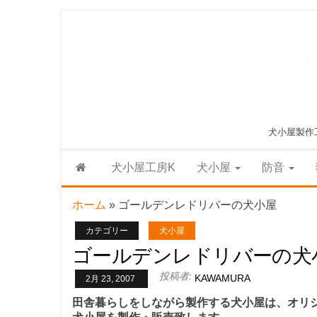
Skip
to
the
content
犬小屋製作
犬小屋工房K
犬小屋
防音
ホーム
»
ゴールデンレドリバーの犬小屋
カテゴリー
犬小屋
ゴールデンレドリバーの犬
投稿者:
KAWAMURA
2月 23, 2007
田舎暮らしをしながら製作する犬小屋は、オリ