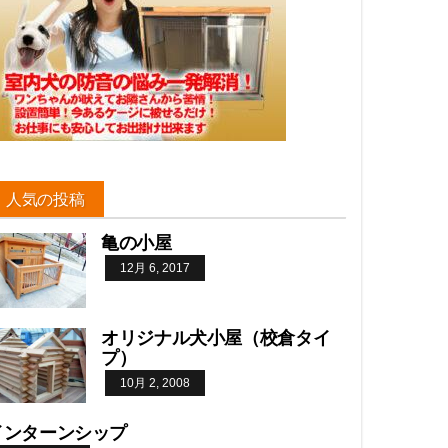
人気の投稿
亀の小屋
12月 6, 2017
オリジナル犬小屋（校倉タイ
プ）
10月 2, 2008
インターンシップ