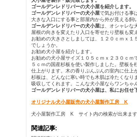
犬小屋を製作・販売致します。
ゴールデンレドリバーの犬小屋を紹介します。
ゴールデンレドリバーの犬小屋
で気お付ける事
大きな入口にする事と部屋内から外が見える飼
ゴールデンレドリバーの犬小屋
は、オシャレな
屋根の向きを変えたり入口を寄せたり壁板も変
お勧めの大きさとしましては、１２０ｃｍｘ１
でしょうか。
お勧め犬小屋を紹介します。
お勧めの犬小屋サイズ１０５ｃｍｘ２３０ｃｍ
５ｃｍの国産杉板を使い製作しました。壁板を
仕上がります。木の香りぷんぷんの室内に仕上
杉板は、どんなに寒い時でも木肌は冷たくなり
吸収してくれます。こんな犬小屋ならワンちゃ
ゴールデンレドリバーの犬小屋は、私にお任せ
オリジナル犬小屋販売の犬小屋製作工房 K
犬小屋製作工房 K サイト内の検索が出来ま
関連記事: