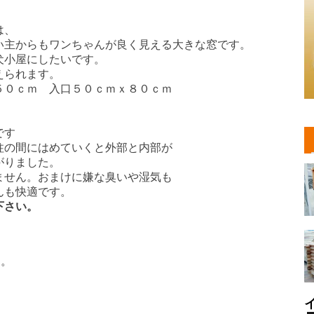
は、
い主からもワンちゃんが良く見える大きな窓です。
犬小屋にしたいです。
えられます。
５０ｃｍ 入口５０ｃｍｘ８０ｃｍ
です
柱の間にはめていくと外部と内部が
がりました。
ません。おまけに嫌な臭いや湿気も
んも快適です。
下さい。
す。