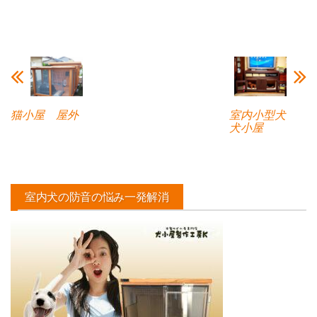
猫小屋 屋外
室内小型犬
犬小屋
室内犬の防音の悩み一発解消