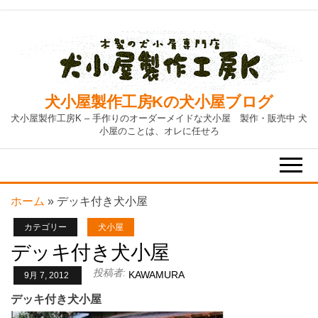
Skip
to
the
content
犬小屋製作工房Kの犬小屋ブログ
犬小屋製作工房K – 手作りのオーダーメイドな犬小屋 製作・販売中 犬
小屋のことは、オレに任せろ
ホーム
»
デッキ付き犬小屋
カテゴリー
犬小屋
デッキ付き犬小屋
投稿者:
KAWAMURA
9月 7, 2012
デッキ付き犬小屋