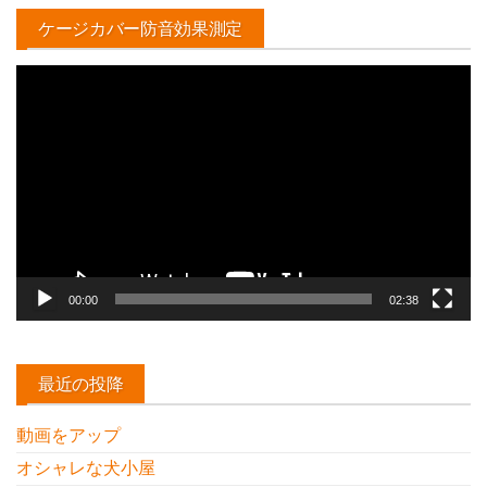
ケージカバー防音効果測定
動
画
プ
レ
ー
ヤ
ー
00:00
02:38
最近の投降
動画をアップ
オシャレな犬小屋