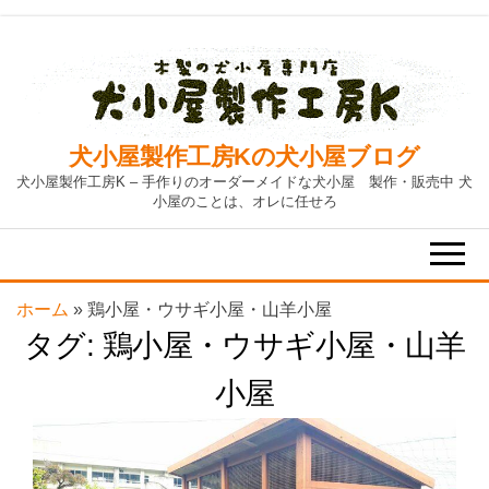
Skip
to
the
content
犬小屋製作工房Kの犬小屋ブログ
犬小屋製作工房K – 手作りのオーダーメイドな犬小屋 製作・販売中 犬
小屋のことは、オレに任せろ
ホーム
»
鶏小屋・ウサギ小屋・山羊小屋
タグ:
鶏小屋・ウサギ小屋・山羊
小屋