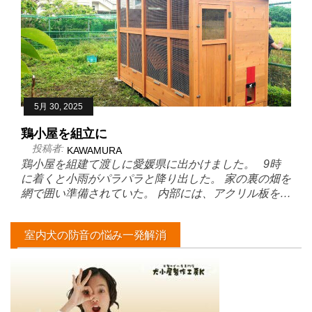
5月 30, 2025
鶏小屋を組立に
投稿者:
KAWAMURA
鶏小屋を組建て渡しに愛媛県に出かけました。 9時
に着くと小雨がパラパラと降り出した。 家の裏の畑を
網で囲い準備されていた。 内部には、アクリル板を…
室内犬の防音の悩み一発解消