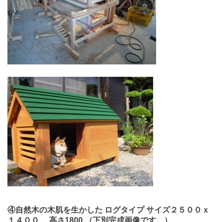
④自然木の木肌を生かした ログタイプ サイズ２５００ｘ
１４００ 高さ1800 （下別完成画像です。）