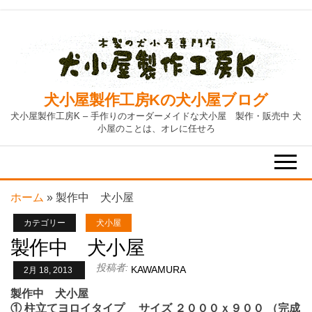
Skip
to
the
content
犬小屋製作工房Kの犬小屋ブログ
犬小屋製作工房K – 手作りのオーダーメイドな犬小屋 製作・販売中 犬
小屋のことは、オレに任せろ
ホーム
»
製作中 犬小屋
カテゴリー
犬小屋
製作中 犬小屋
投稿者:
KAWAMURA
2月 18, 2013
製作中 犬小屋
① 柱立てヨロイタイプ サイズ ２０００ｘ９００ （完成