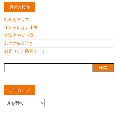
最近の投降
動画をアップ
オシャレな犬小屋
大型犬の犬小屋
老猫の猫夜泣き
お届けした防音ケージ
検
索:
アーカイブ
ア
ー
カ
イ