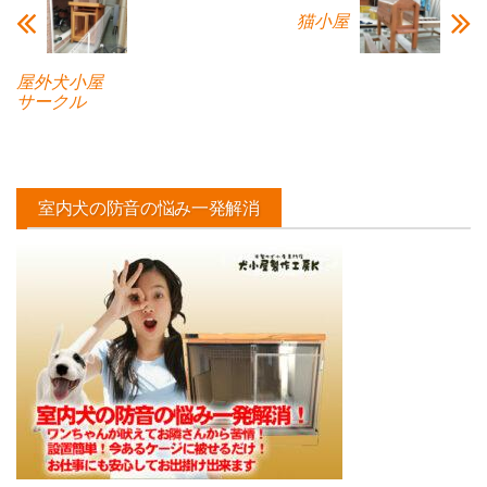
猫小屋
屋外犬小屋
サークル
室内犬の防音の悩み一発解消