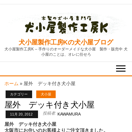
Skip
to
the
content
犬小屋製作工房Kの犬小屋ブログ
犬小屋製作工房K – 手作りのオーダーメイドな犬小屋 製作・販売中 犬
小屋のことは、オレに任せろ
ホーム
»
屋外 デッキ付き犬小屋
カテゴリー
犬小屋
屋外 デッキ付き犬小屋
投稿者:
KAWAMURA
11月 20, 2012
屋外 デッキ付き犬小屋
大阪市にお住いのお客様よりご注文頂きました。