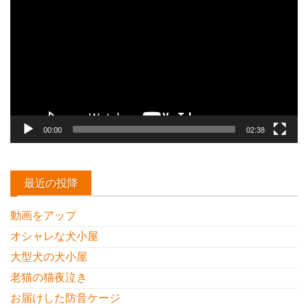
画
プ
レ
ー
ヤ
ー
00:00
02:38
最近の投降
動画をアップ
オシャレな犬小屋
大型犬の犬小屋
老猫の猫夜泣き
お届けした防音ケージ