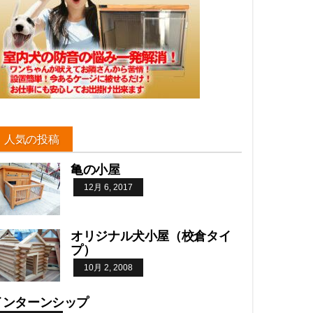
人気の投稿
亀の小屋
12月 6, 2017
オリジナル犬小屋（校倉タイ
プ）
10月 2, 2008
インターンシップ