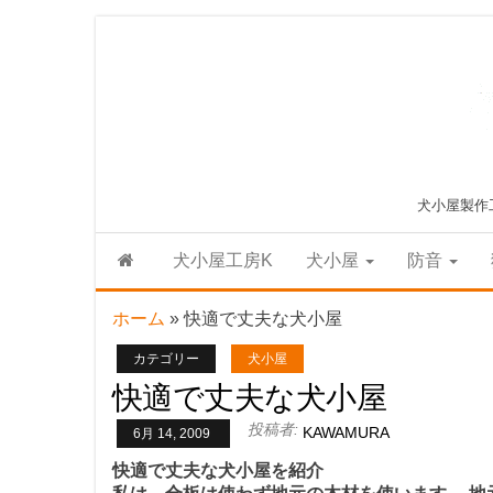
Skip
to
the
content
犬小屋製作
犬小屋工房K
犬小屋
防音
ホーム
»
快適で丈夫な犬小屋
カテゴリー
犬小屋
快適で丈夫な犬小屋
投稿者:
KAWAMURA
6月 14, 2009
快適で丈夫な犬小屋を紹介