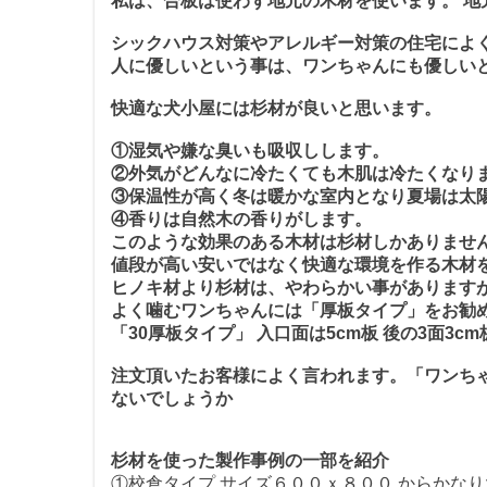
私は、合板は使わず地元の木材を使います。 地
シックハウス対策やアレルギー対策の住宅によ
人に優しいという事は、ワンちゃんにも優しい
快適な犬小屋には杉材が良いと思います。
①湿気や嫌な臭いも吸収しします。
②外気がどんなに冷たくても木肌は冷たくなり
③保温性が高く冬は暖かな室内となり夏場は太
④香りは自然木の香りがします。
このような効果のある木材は杉材しかありませ
値段が高い安いではなく快適な環境を作る木材
ヒノキ材より杉材は、やわらかい事があります
よく噛むワンちゃんには「厚板タイプ」をお勧め
「30厚板タイプ」 入口面は5cm板 後の3面3c
注文頂いたお客様によく言われます。「ワンち
ないでしょうか
杉材を使った製作事例の一部を紹介
①校倉タイプ サイズ６００ｘ８００ からかな