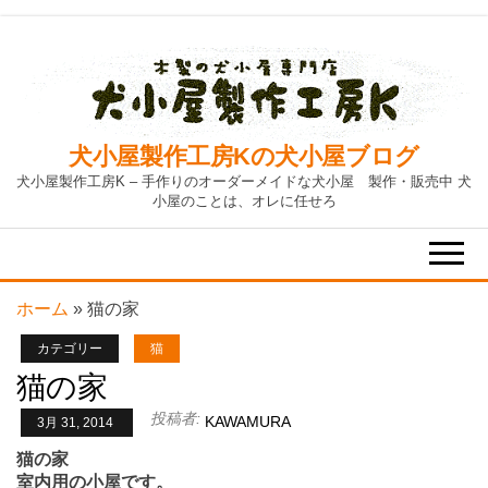
Skip
to
the
content
犬小屋製作工房Kの犬小屋ブログ
犬小屋製作工房K – 手作りのオーダーメイドな犬小屋 製作・販売中 犬
小屋のことは、オレに任せろ
ホーム
»
猫の家
カテゴリー
猫
猫の家
投稿者:
KAWAMURA
3月 31, 2014
猫の家
室内用の小屋です。