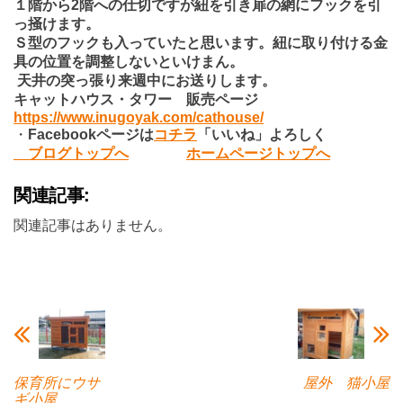
１階から2階への仕切ですが紐を引き扉の網にフックを引
っ掻けます。
Ｓ型のフックも入っていたと思います。紐に取り付ける金
具の位置を調整しないといけまん。
天井の突っ張り来週中にお送りします。
キャットハウス・タワー 販売ページ
https://www.inugoyak.com/cathouse/
・
Facebook
ページは
コチラ
「いいね」よろしく
ブログトップへ
ホームページトップへ
関連記事:
関連記事はありません。
保育所にウサ
屋外 猫小屋
ギ小屋