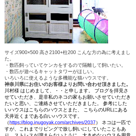
サイズ900×500 高さ2100+柱200 こんな方の為に考えまし
た。
・数匹飼っていてケンカをするので隔離して飼いたい。
・数匹が遊べるキャットタワーがほしい。
いろいろに使えるような多機能な猫ハウスです。
神奈川県にお住いのお客様よりお問い合わせ頂きました。
川村様 はじめまして、・・と申します。 ブログを拝見さ
せていただき、是非私のネコの家もお願いさせていただき
たいと思い、ご連絡させていただきました。 参考にした
いハウスはこちらのハウスとまた、 こちらのURLにある
天井近くまである白いハウスです。
（
https://blog.inugoyak.com/archives/2037
） ネコは一匹で
すが、これまでリビングで放し飼いにしていたこともあ
り、ストレスが溜まらないように、大きめなハウスを用意