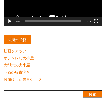
ー
00:00
02:38
最近の投降
動画をアップ
オシャレな犬小屋
大型犬の犬小屋
老猫の猫夜泣き
お届けした防音ケージ
検
索: