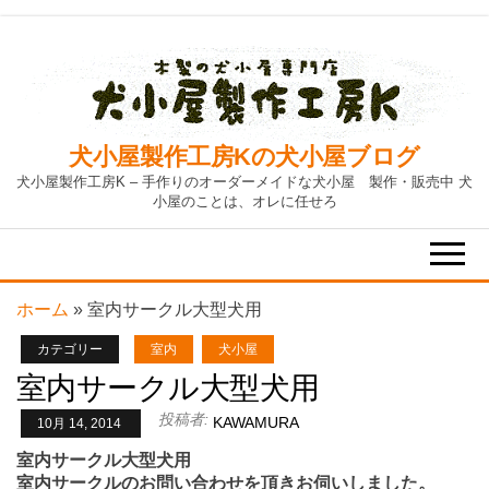
Skip
to
the
content
犬小屋製作工房Kの犬小屋ブログ
犬小屋製作工房K – 手作りのオーダーメイドな犬小屋 製作・販売中 犬
小屋のことは、オレに任せろ
ホーム
»
室内サークル大型犬用
カテゴリー
室内
犬小屋
室内サークル大型犬用
投稿者:
KAWAMURA
10月 14, 2014
室内サークル大型犬用
室内サークルのお問い合わせを頂きお伺いしました。