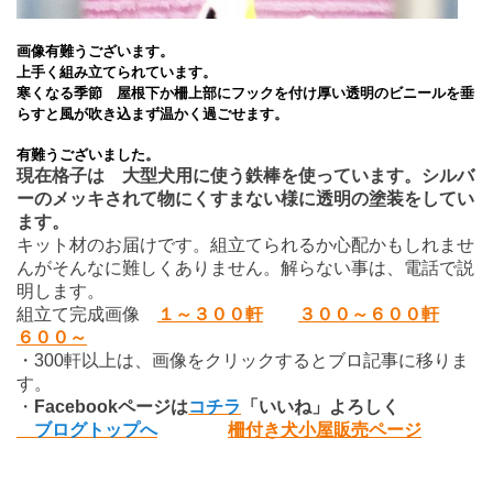
画像有難うございます。
上手く組み立てられています。
寒くなる季節 屋根下か柵上部にフックを付け厚い透明のビニールを垂
らすと風が吹き込まず温かく過ごせます。
有難うございました。
現在格子は 大型犬用に使う鉄棒を使っています。シルバ
ーのメッキされて物にくすまない様に透明の塗装をしてい
ます。
キット材のお届けです。組立てられるか心配かもしれませ
んがそんなに難しくありません。解らない事は、電話で説
明します。
組立て完成画像
１～３００軒
３００～６００軒
６００～
・300軒以上は、画像をクリックするとブロ記事に移りま
す。
・
Facebook
ページは
コチラ
「いいね」よろしく
ブログトップへ
柵付き犬小屋販売ページ