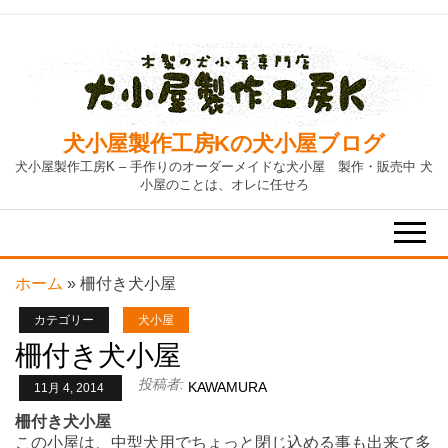
Skip
to
the
content
犬小屋製作工房Kの犬小屋ブログ
犬小屋製作工房K – 手作りのオーダーメイドな犬小屋 製作・販売中 犬
小屋のことは、オレに任せろ
ホーム
»
柵付き犬小屋
カテゴリー
犬小屋
柵付き犬小屋
投稿者:
KAWAMURA
11月 4, 2014
柵付き犬小屋
この小屋は、中型犬用でちょっと閉じ込める事も出来て多