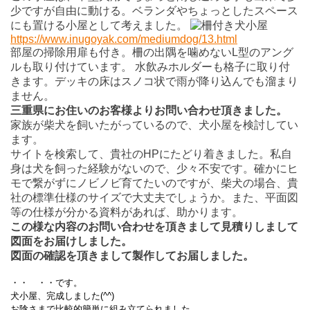
少ですが自由に動ける。ベランダやちょっとしたスペース
にも置ける小屋として考えました。
https://www.inugoyak.com/mediumdog/13.html
部屋の掃除用扉も付き。柵の出隅を噛めないL型のアング
ルも取り付けています。 水飲みホルダーも格子に取り付
きます。デッキの床はスノコ状で雨が降り込んでも溜まり
ません。
三重県にお住いのお客様よりお問い合わせ頂きました。
家族が柴犬を飼いたがっているので、犬小屋を検討してい
ます。
サイトを検索して、貴社のHPにたどり着きました。私自
身は犬を飼った経験がないので、少々不安です。確かにヒ
モで繋がずにノビノビ育てたいのですが、柴犬の場合、貴
社の標準仕様のサイズで大丈夫でしょうか。また、平面図
等の仕様が分かる資料があれば、助かります。
この様な内容のお問い合わせを頂きまして見積りしまして
図面をお届けしました。
図面の確認を頂きまして製作してお届しました。
・・ ・・です。
犬小屋、完成しました
(^^)
お陰さまで比較的簡単に組み立てられました。