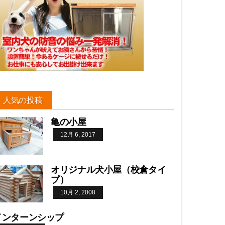
人気の投稿
亀の小屋
12月 6, 2017
オリジナル犬小屋（校倉タイ
プ）
10月 2, 2008
インターンシップ