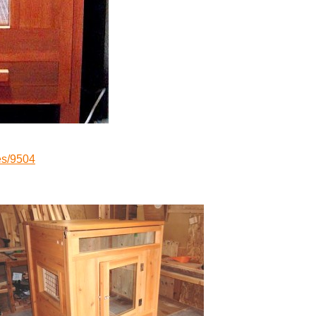
es/9504