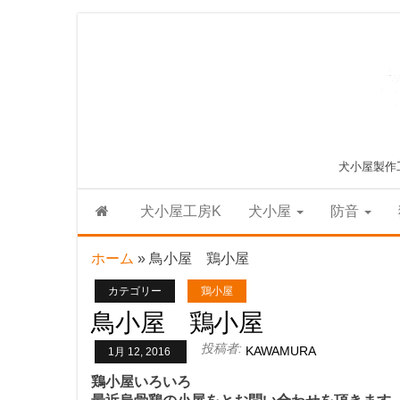
Skip
to
the
content
犬小屋製作
犬小屋工房K
犬小屋
防音
ホーム
»
鳥小屋 鶏小屋
カテゴリー
鶏小屋
鳥小屋 鶏小屋
投稿者:
KAWAMURA
1月 12, 2016
鶏小屋いろいろ