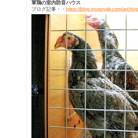
軍鶏の室内防音ハウス
ブログ記事・・
https://blog.inugoyak.com/archi