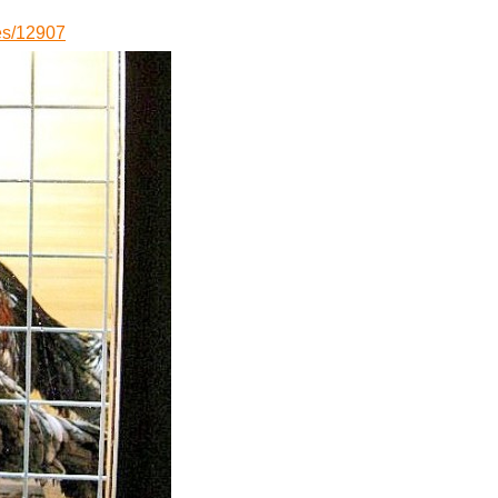
ves/12907