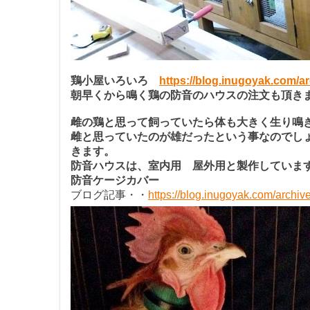
鶏小屋いろいろ
https://blog.inugoyak.com/
朝早くから鳴く鶏の防音のハウスの注文も頂き
雌の鶏と思って飼っていたら体も大きく生り鳴
雌と思っていたのが雄だったという事なのでし
きます。
防音ハウスは、室内用 屋外用と製作していま
防音ケージカバー
ブログ記事・・
https://blog.inugoyak.com/archi