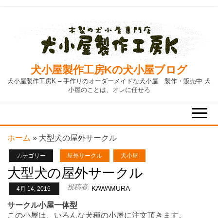
Skip
to
the
content
犬小屋製作工房Kの犬小屋ブログ
犬小屋製作工房K – 手作りのオーダーメイドな犬小屋 製作・販売中 犬
小屋のことは、オレに任せろ
ホーム
»
大型犬の屋外サークル
カテゴリー
屋外サークル
犬小屋
大型犬の屋外サークル
投稿者:
KAWAMURA
4月 14, 2016
サークル小屋一体型
この小屋は、いろんな犬種の小屋に注文頂きます。