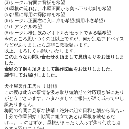
(3)サークル背面に背板を希望
(4)屋根の流れは、小屋正面から奥へ下り傾斜を希望
(5)部屋に専用の掃除扉を希望
(6)サークル正面右に入口扉を希望(餌用小窓希望)
(7)Ｌアングル希望
(8)サークル柵は飲み水ボトルがセットできる幅希望
今のところ思いつくのは以上ですが、何か別途アドバイス
などがありましたら是非ご教授願います。
以上、よろしくお願いいたします。
このようなお問い合わせを頂まして見積もりをお送りしま
した。
金額の了解も頂きまして製作図面をお送りしました。
製作してお届けしました。
犬小屋製作工房Ｋ 川村様
この度は此方の事情を汲み取り短納期で対応頂き誠にあり
がとうございます。バタバタしてご報告が遅く成って申し
訳ありません。
梅雨の合間に見事な快晴！絶好の組立日和と朝から気合い
十分で作業開始！順調に組立てあとは屋根を載せるだ
け…。 …のはずが、屋根がまったく入らず焦り何度も連
絡する羽目に！(汗)