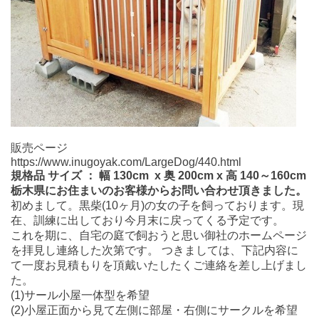
販売ページ
https://www.inugoyak.com/LargeDog/440.html
規格品 サイズ ： 幅 130cm x 奥 200cm x 高 140～160cm
栃木県にお住まいのお客様からお問い合わせ頂きました。
初めまして。黒柴(10ヶ月)の女の子を飼っております。現
在、訓練に出しており今月末に戻ってくる予定です。
これを期に、自宅の庭で飼おうと思い御社のホームページ
を拝見し連絡した次第です。 つきましては、下記内容に
て一度お見積もりを頂戴いたしたくご連絡を差し上げまし
た。
(1)サール小屋一体型を希望
(2)小屋正面から見て左側に部屋・右側にサークルを希望