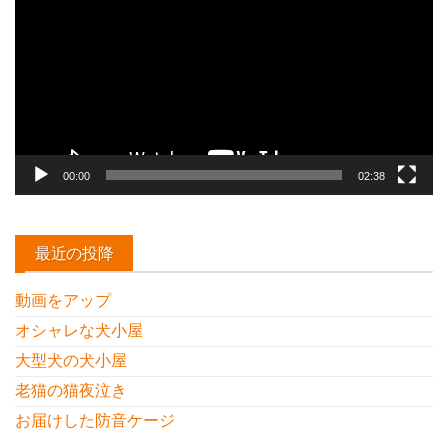
プ
レ
ー
ヤ
ー
00:00
02:38
最近の投降
動画をアップ
オシャレな犬小屋
大型犬の犬小屋
老猫の猫夜泣き
お届けした防音ケージ