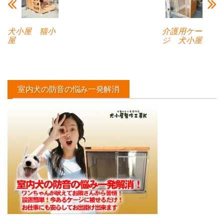
犬小屋 猫小
介護用ケー
屋
ジ 犬小屋
室内犬の防音の悩み一発解消