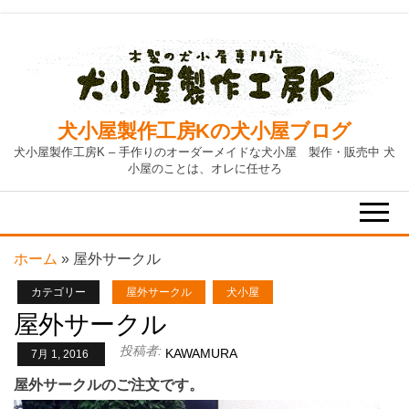
Skip
to
the
content
犬小屋製作工房Kの犬小屋ブログ
犬小屋製作工房K – 手作りのオーダーメイドな犬小屋 製作・販売中 犬
小屋のことは、オレに任せろ
ホーム
»
屋外サークル
カテゴリー
屋外サークル
犬小屋
屋外サークル
投稿者:
KAWAMURA
7月 1, 2016
屋外サークルのご注文です。