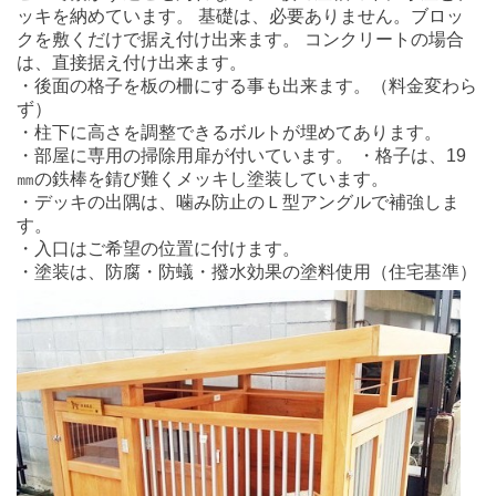
ッキを納めています。 基礎は、必要ありません。ブロッ
クを敷くだけで据え付け出来ます。 コンクリートの場合
は、直接据え付け出来ます。
・後面の格子を板の柵にする事も出来ます。（料金変わら
ず）
・柱下に高さを調整できるボルトが埋めてあります。
・部屋に専用の掃除用扉が付いています。 ・格子は、19
㎜の鉄棒を錆び難くメッキし塗装しています。
・デッキの出隅は、噛み防止のＬ型アングルで補強しま
す。
・入口はご希望の位置に付けます。
・塗装は、防腐・防蟻・撥水効果の塗料使用（住宅基準）