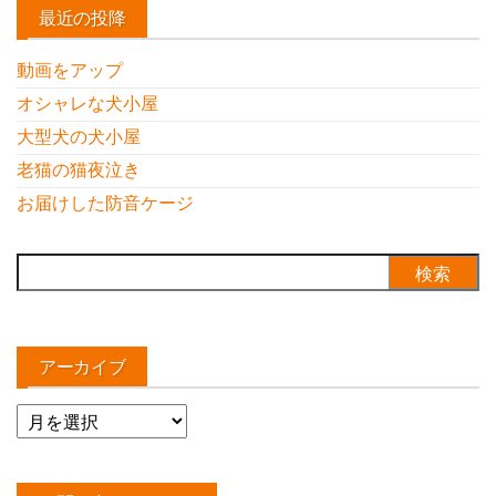
最近の投降
動画をアップ
オシャレな犬小屋
大型犬の犬小屋
老猫の猫夜泣き
お届けした防音ケージ
検
索:
アーカイブ
ア
ー
カ
イ