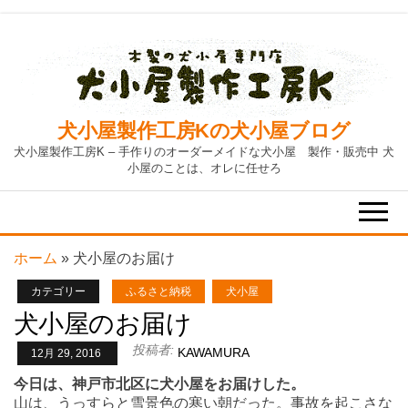
Skip
to
the
content
犬小屋製作工房Kの犬小屋ブログ
犬小屋製作工房K – 手作りのオーダーメイドな犬小屋 製作・販売中 犬
小屋のことは、オレに任せろ
ホーム
»
犬小屋のお届け
カテゴリー
ふるさと納税
犬小屋
犬小屋のお届け
投稿者:
KAWAMURA
12月 29, 2016
今日は、神戸市北区に犬小屋をお届けした。
山は、うっすらと雪景色の寒い朝だった。事故を起こさな