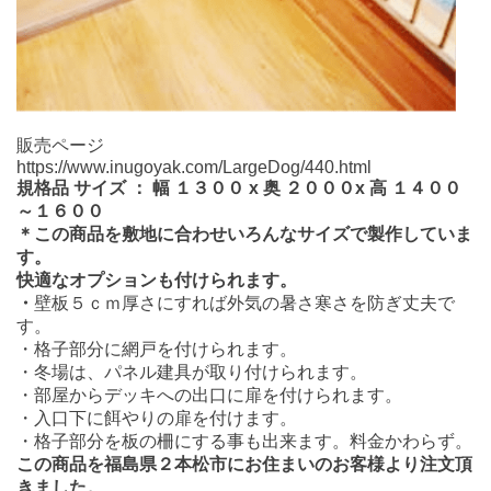
販売ページ
https://www.inugoyak.com/LargeDog/440.html
規格品
サイズ
：
幅
１３００
x
奥
２０００
x
高
１４００
～１６００
＊この商品を敷地に合わせいろんなサイズで製作していま
す。
快適なオプションも付けられます。
・
壁板５ｃｍ厚さにすれば外気の暑さ寒さを防ぎ丈夫で
す。
・格子部分に網戸を付けられます。
・冬場は、パネル建具が取り付けられます。
・部屋からデッキへの出口に扉を付けられます。
・入口下に餌やりの扉を付けます。
・格子部分を板の柵にする事も出来ます。料金かわらず。
この商品を福島県２本松市にお住まいのお客様より注文頂
きました。