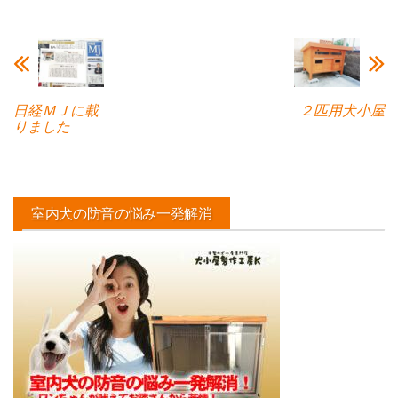
日経ＭＪに載
２匹用犬小屋
りました
室内犬の防音の悩み一発解消