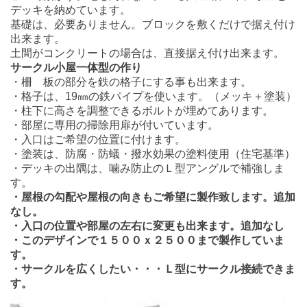
デッキを納めています。
基礎は、必要ありません。ブロックを敷くだけで据え付け
出来ます。
土間がコンクリートの場合は、直接据え付け出来ます。
サークル小屋一体型の作り
・柵 板の部分を鉄の格子にする事も出来ます。
・格子は、19㎜の鉄パイプを使います。（メッキ＋塗装）
・柱下に高さを調整できるボルトが埋めてあります。
・部屋に専用の掃除用扉が付いています。
・入口はご希望の位置に付けます。
・塗装は、防腐・防蟻・撥水効果の塗料使用（住宅基準）
・デッキの出隅は、噛み防止のＬ型アングルで補強しま
す。
・屋根の勾配や屋根の向きもご希望に製作致します。追加
なし。
・入口の位置や部屋の左右に変更も出来ます。追加なし
・このデザインで１５００ｘ２５００まで製作していま
す。
・サークルを広くしたい・・・Ｌ型にサークル接続できま
す。