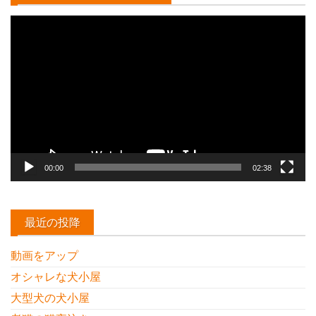
動
画
プ
レ
ー
ヤ
ー
00:00
02:38
最近の投降
動画をアップ
オシャレな犬小屋
大型犬の犬小屋