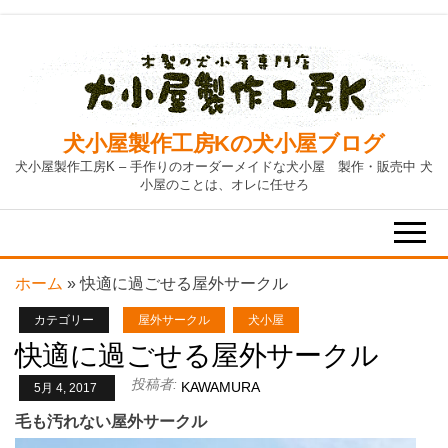
Skip
to
the
content
犬小屋製作工房Kの犬小屋ブログ
犬小屋製作工房K – 手作りのオーダーメイドな犬小屋 製作・販売中 犬
小屋のことは、オレに任せろ
ホーム
»
快適に過ごせる屋外サークル
カテゴリー
屋外サークル
犬小屋
快適に過ごせる屋外サークル
投稿者:
KAWAMURA
5月 4, 2017
毛も汚れない屋外サークル