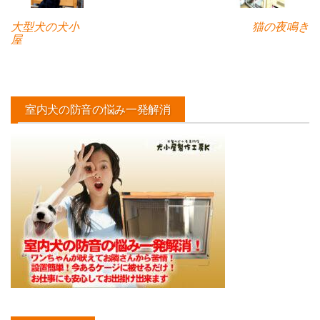
大型犬の犬小
猫の夜鳴き
屋
室内犬の防音の悩み一発解消