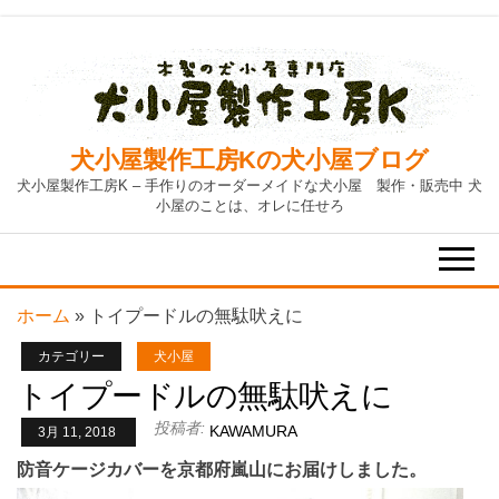
Skip
to
the
content
犬小屋製作工房Kの犬小屋ブログ
犬小屋製作工房K – 手作りのオーダーメイドな犬小屋 製作・販売中 犬
小屋のことは、オレに任せろ
ホーム
»
トイプードルの無駄吠えに
カテゴリー
犬小屋
トイプードルの無駄吠えに
投稿者:
KAWAMURA
3月 11, 2018
防音ケージカバーを京都府嵐山にお届けしました。