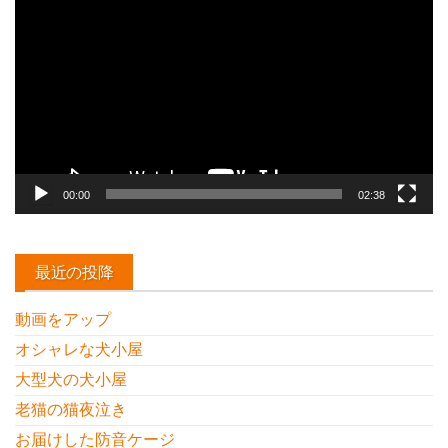
画
プ
レ
ー
ヤ
ー
00:00
02:38
最近の投降
動画をアップ
オシャレな犬小屋
大型犬の犬小屋
老猫の猫夜泣き
お届けした防音ケージ