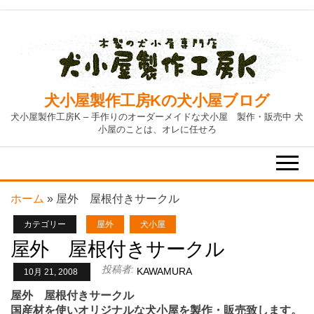
Skip
to
the
content
犬小屋製作工房Kの犬小屋ブログ
犬小屋製作工房K – 手作りのオーダーメイドな犬小屋 製作・販売中 犬
小屋のことは、オレに任せろ
ホーム
»
屋外 屋根付きサークル
カテゴリー
屋外
犬小屋
屋外 屋根付きサークル
投稿者:
KAWAMURA
10月 21, 2008
屋外 屋根付きサークル
国産材を使いオリジナルな犬小屋を製作・販売致します。