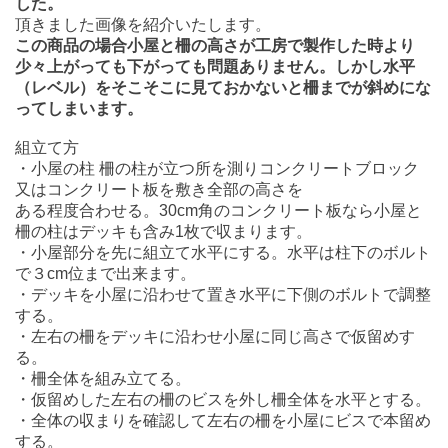
した。
頂きました画像を紹介いたします。
この商品の場合小屋と柵の高さが工房で製作した時より
少々上がっても下がっても問題ありません。しかし水平
（レベル）をそこそこに見ておかないと柵までが斜めにな
ってしまいます。
組立て方
・小屋の柱 柵の柱が立つ所を測りコンクリートブロック
又はコンクリート板を敷き全部の高さを
ある程度合わせる。30cm角のコンクリート板なら小屋と
柵の柱はデッキも含み1枚で収まります。
・小屋部分を先に組立て水平にする。水平は柱下のボルト
で３cm位まで出来ます。
・デッキを小屋に沿わせて置き水平に下側のボルトで調整
する。
・左右の柵をデッキに沿わせ小屋に同じ高さで仮留めす
る。
・柵全体を組み立てる。
・仮留めした左右の柵のビスを外し柵全体を水平とする。
・全体の収まりを確認して左右の柵を小屋にビスで本留め
する。