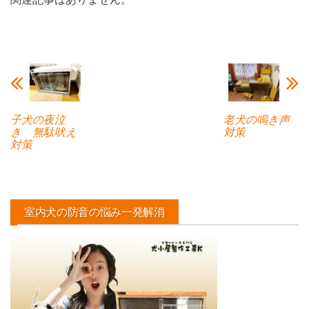
子犬の夜泣
老犬の鳴き声
き 無駄吠え
対策
対策
室内犬の防音の悩み一発解消