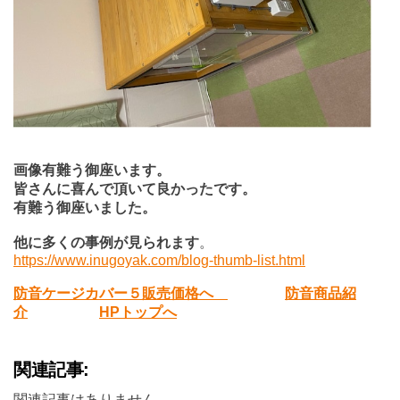
画像有難う御座います。
皆さんに喜んで頂いて良かったです。
有難う御座いました。
他に多くの事例が見られます
。
https://www.inugoyak.com/blog-thumb-list.html
防音ケージカバー５販売価格へ
防音商品紹
介
HPトップへ
関連記事:
関連記事はありません。