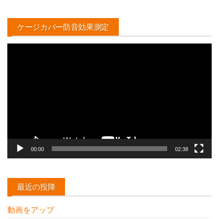
ケージカバー防音効果測定
動
画
プ
レ
ー
ヤ
ー
00:00
02:38
最近の投降
動画をアップ