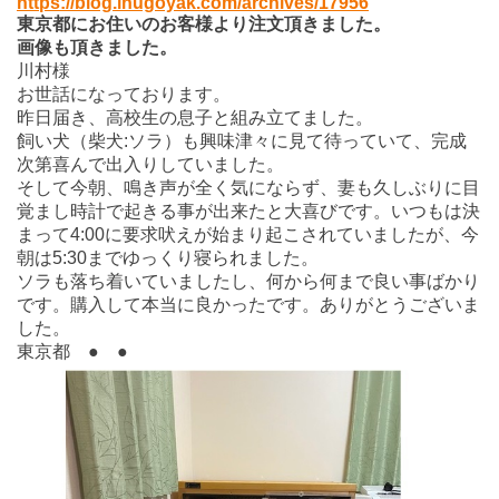
https://blog.inugoyak.com/archives/17956
東京都にお住いのお客様より注文頂きました。
画像も頂きました。
川村様
お世話になっております。
昨日届き、高校生の息子と組み立てました。
飼い犬（柴犬:ソラ）も興味津々に見て待っていて、完成
次第喜んで出入りしていました。
そして今朝、鳴き声が全く気にならず、妻も久しぶりに目
覚まし時計で起きる事が出来たと大喜びです。いつもは決
まって4:00に要求吠えが始まり起こされていましたが、今
朝は5:30までゆっくり寝られました。
ソラも落ち着いていましたし、何から何まで良い事ばかり
です。購入して本当に良かったです。ありがとうございま
した。
東京都 ● ●