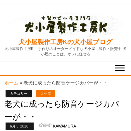
Skip
to
the
content
犬小屋製作工房Kの犬小屋ブログ
犬小屋製作工房K – 手作りのオーダーメイドな犬小屋 製作・販売中 犬
小屋のことは、オレに任せろ
ホーム
»
老犬に成ったら防音ケージカバーが・・
カテゴリー
犬小屋
老犬に成ったら防音ケージカバ
ーが・・
投稿者:
KAWAMURA
6月 5, 2020