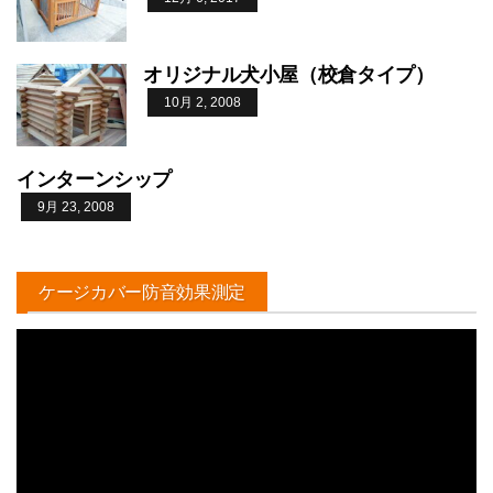
オリジナル犬小屋（校倉タイプ）
10月 2, 2008
インターンシップ
9月 23, 2008
ケージカバー防音効果測定
動
画
プ
レ
ー
ヤ
ー