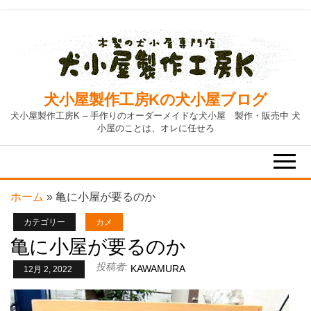
Skip
to
the
content
犬小屋製作工房Kの犬小屋ブログ
犬小屋製作工房K – 手作りのオーダーメイドな犬小屋 製作・販売中 犬
小屋のことは、オレに任せろ
ホーム
»
亀に小屋が要るのか
カテゴリー
カメ
亀に小屋が要るのか
投稿者:
KAWAMURA
12月 2, 2022