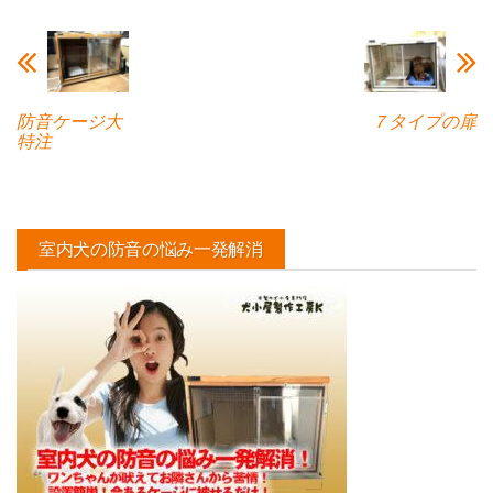
防音ケージ大
７タイプの扉
特注
室内犬の防音の悩み一発解消