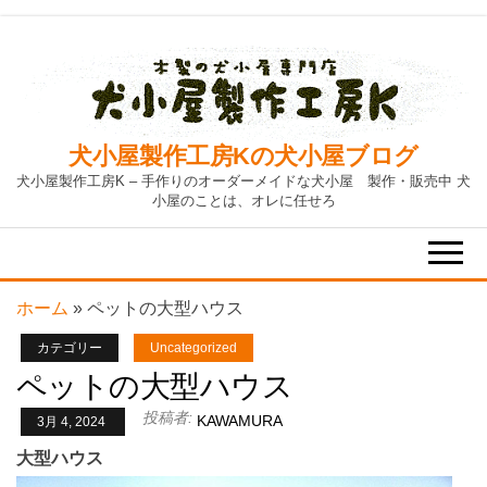
Skip
to
the
content
犬小屋製作工房Kの犬小屋ブログ
犬小屋製作工房K – 手作りのオーダーメイドな犬小屋 製作・販売中 犬
小屋のことは、オレに任せろ
ホーム
»
ペットの大型ハウス
カテゴリー
Uncategorized
ペットの大型ハウス
投稿者:
KAWAMURA
3月 4, 2024
大型ハウス