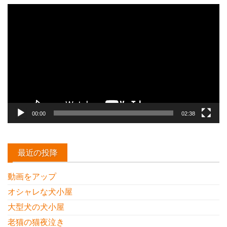
動
画
プ
レ
ー
ヤ
ー
00:00
02:38
最近の投降
動画をアップ
オシャレな犬小屋
大型犬の犬小屋
老猫の猫夜泣き