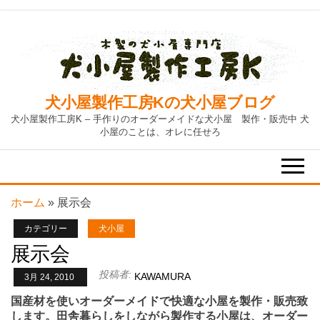
Skip
to
the
content
犬小屋製作工房Kの犬小屋ブログ
犬小屋製作工房K – 手作りのオーダーメイドな犬小屋 製作・販売中 犬
小屋のことは、オレに任せろ
ホーム
»
展示会
カテゴリー
犬小屋
展示会
投稿者:
KAWAMURA
3月 24, 2010
国産材を使いオーダーメイドで快適な小屋を製作・販売致
します。田舎暮らしをしながら製作する小屋は、オーダー