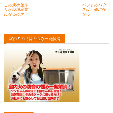
この犬小屋作
ペットのハウ
りが地域産業
スは、俺に任
になるのか？
せろ
室内犬の防音の悩み一発解消