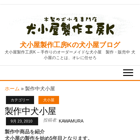
Skip
to
the
content
犬小屋製作工房Kの犬小屋ブログ
犬小屋製作工房K – 手作りのオーダーメイドな犬小屋 製作・販売中 犬
小屋のことは、オレに任せろ
ホーム
»
製作中犬小屋
カテゴリー
犬小屋
製作中犬小屋
投稿者:
KAWAMURA
9月 23, 2010
製作中商品を紹介
犬小屋の製作を始め5年目となります。