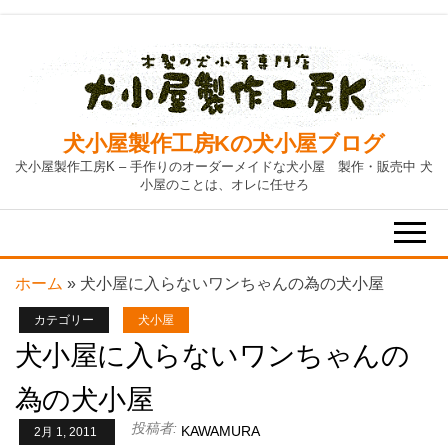
Skip
to
the
content
犬小屋製作工房Kの犬小屋ブログ
犬小屋製作工房K – 手作りのオーダーメイドな犬小屋 製作・販売中 犬
小屋のことは、オレに任せろ
ホーム
»
犬小屋に入らないワンちゃんの為の犬小屋
カテゴリー
犬小屋
犬小屋に入らないワンちゃんの
為の犬小屋
投稿者:
KAWAMURA
2月 1, 2011