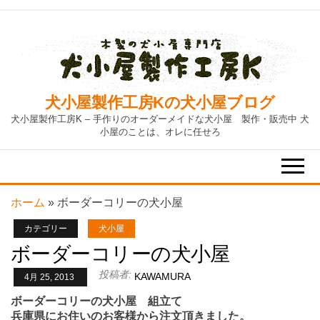
Skip
to
the
content
犬小屋製作工房Kの犬小屋ブログ
犬小屋製作工房K – 手作りのオーダーメイドな犬小屋 製作・販売中 犬
小屋のことは、オレに任せろ
ホーム
»
ボーダーコリーの犬小屋
カテゴリー
犬小屋
ボーダーコリーの犬小屋
投稿者:
KAWAMURA
4月 25, 2013
ボーダーコリーの犬小屋 組立て
兵庫県にお住いのお客様から注文頂きました。