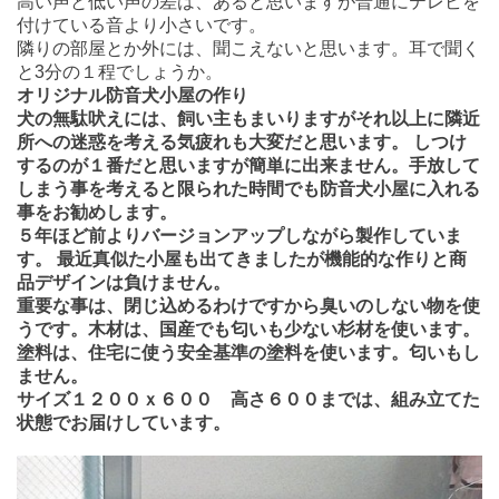
高い声と低い声の差は、あると思いますが普通にテレビを
付けている音より小さいです。
隣りの部屋とか外には、聞こえないと思います。耳で聞く
と3分の１程でしょうか。
オリジナル防音犬小屋の作り
犬の無駄吠えには、飼い主もまいりますがそれ以上に隣近
所への迷惑を考える気疲れも大変だと思います。 しつけ
するのが１番だと思いますが簡単に出来ません。
手放して
しまう事を考えると限られた時間でも防音犬小屋に入れる
事をお勧めします。
５年ほど前よりバージョンアップしながら製作していま
す。 最近真似た小屋も出てきましたが機能的な作りと商
品デザインは負けません。
重要な事は、閉じ込めるわけですから臭いのしない物を使
うです。木材は、国産でも匂いも少ない杉材を使います。
塗料は、住宅に使う安全基準の塗料を使います。匂いもし
ません。
サイズ１２００ｘ６００ 高さ６００までは、組み立てた
状態でお届けしています。