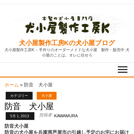
Skip
to
the
content
犬小屋製作工房Kの犬小屋ブログ
犬小屋製作工房K – 手作りのオーダーメイドな犬小屋 製作・販売中 犬
小屋のことは、オレに任せろ
ホーム
»
防音 犬小屋
カテゴリー
犬小屋
防音 犬小屋
投稿者:
KAWAMURA
5月 1, 2013
防音犬小屋
防音の犬小屋を兵庫県芦屋市の引越し予定のお宅にお届け