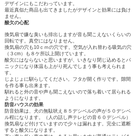
デザインにもこだわっています。
最近真似た商品も出てきましたがデザインと効果には負け
ません。
酸欠の心配
換気扇で嫌な臭いも排出しますが音も聞こえないくらいの
回転です。真空にはなりません。
換気扇の穴も10ｃｍの穴です。空気が入れ替わる吸気の穴
（３cm）も８ケ所以上開けています。
酸欠にはならないと思いますが、いきなり閉じ込めるとパ
ニックになり体温も上がり死んでしまう事も考えられま
す。
じよじょに馴らしてください。フタが開く作りです。隙間
を作る事も出来ます。
馴れると外の音や声も聞こえないので落ち着いて居られる
ようになります。
防音ハウスの効果
防音効果は、犬の無駄吠え８５デシベルの声が５０デシベ
ル程になります。（人の話し声テレビの音６０デシベル）
換気扇など付けていますので少々は漏れます。完全に遮断
すると酸欠になります。