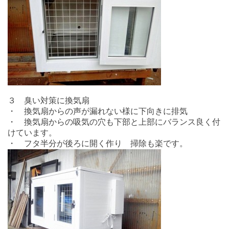
３ 臭い対策に換気扇
・ 換気扇からの声が漏れない様に下向きに排気
・ 換気扇からの吸気の穴も下部と上部にバランス良く付
けています。
・ フタ半分が後ろに開く作り 掃除も楽です。