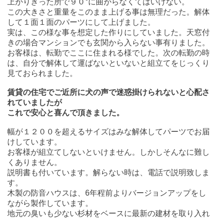
上がりきった所で９０°に曲がらなくてはいけない。
この大きさと重量をこのまま上げる事は無理だった。解体
して１面１面のパーツにして上げました。
実は、この様な事を想定した作りにしていました。天窓付
きの場合マンションでも玄関から入らない事有りました。
お客様は、転勤でここに住まれる様でした。次の転勤の時
は、自分で解体して運ばないといないと組立てをじっくり
見ておられました。
賃貸の住宅でご近所に犬の声で迷惑掛けられないと心配さ
れていましたが
これで安心と喜んで頂きました。
幅が１２００を超えるサイズはみな解体してパーツでお届
けしています。
お客様が組立てしないといけません。しかしそんなに難し
くありません。
説明書も付いています。解らない時は、電話で説明致しま
す。
木製の防音ハウスは、6年程前よりバージョンアップをし
ながら製作しています。
地元の臭いも少ない杉材をベースに最新の建材を取り入れ