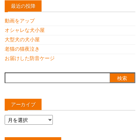
最近の投降
動画をアップ
オシャレな犬小屋
大型犬の犬小屋
老猫の猫夜泣き
お届けした防音ケージ
検
索:
アーカイブ
ア
ー
カ
イ