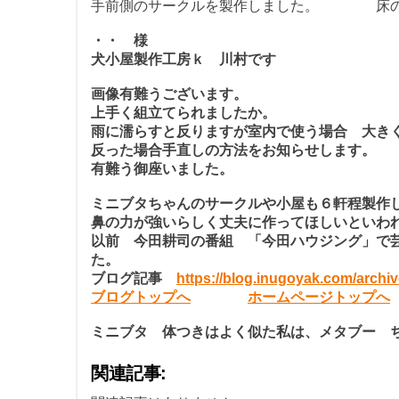
手前側のサークルを製作しました。 床のス
・・ 様
犬小屋製作工房ｋ 川村です
画像有難うございます。
上手く組立てられましたか。
雨に濡らすと反りますが室内で使う場合 大き
反った場合手直しの方法をお知らせします。
有難う御座いました。
ミニブタちゃんのサークルや小屋も６軒程製作
鼻の力が強いらしく丈夫に作ってほしいといわ
以前 今田耕司の番組 「今田ハウジング」で
た。
ブログ記事
https://blog.inugoyak.com/archiv
ブログトップへ
ホームページトップへ
ミニブタ 体つきはよく似た私は、メタブー 
関連記事: