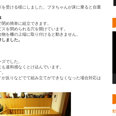
床を受ける様にしました。ブタちゃんが床に乗ると自重
事
で閉め簡単に組立できます。
ビスを閉められる穴を開けています。
金物を柵の上端に取り付けると動きません。
けしました。
ーズでした。
にも違和感なくとけ込んでいます。
す。
すが反りなどでて組み立てができなくなった場合対応は