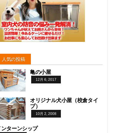
人気の投稿
亀の小屋
12月 6, 2017
オリジナル犬小屋（校倉タイ
プ）
10月 2, 2008
インターンシップ