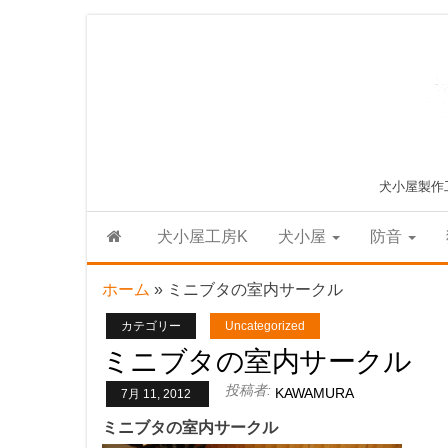
Skip
to
the
content
犬小屋製作
犬小屋工房K
犬小屋
防音
ホーム
»
ミニブタの室内サークル
カテゴリー
Uncategorized
ミニブタの室内サークル
投稿者:
KAWAMURA
7月 11, 2012
ミニブタの室内サークル