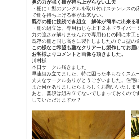
鼻の力が強く柵が持ち上がらない工夫
・柵にＬ型のアングルを取り付けステンレスの
で柵を持ち上げる事が出来ない。
既存の柵に接続でき組立 解体が簡単に出来る
・柵の組立は、専用ねじを上下２本ドライバー
力の強さが解りませんおで専用ねじの間に木工
既存の柵と同じ高さに製作しましたのでコ型の
この様なご希望も難なクリアーし製作してお届
お客様よりコメントと画像を頂きました。
川村様
本日サークル届きました
早速組み立てました。特に困った事もなくスム
丈夫なサークルありがとうございました。住宅
また何かありましたらよろしくお願いいたしま
あと、普段は組み立てないでしまっておくので
していただけますか？