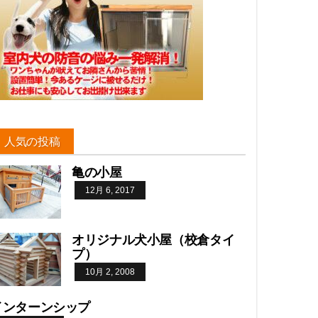
人気の投稿
亀の小屋
12月 6, 2017
オリジナル犬小屋（校倉タイ
プ）
10月 2, 2008
インターンシップ