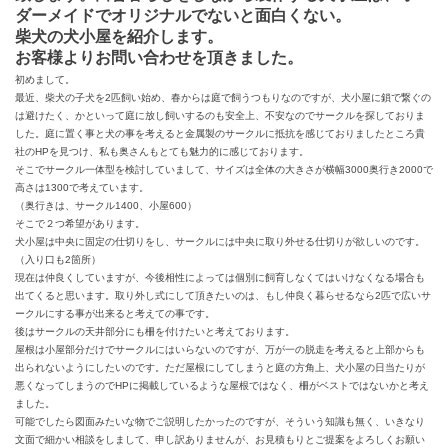
ダーメイドでオリジナルでないと面白くない。
柴犬の犬小屋を紹介します。
お客様よりお問い合わせを頂きました。
初めまして。
最近、柴犬の子犬を
2
匹飼い始め、春からは庭で飼うつもりなのですが、犬小屋に鎖で繋ぐの
は避けたく、かといって庭に放し飼いするのも安全上、不安なのでサークルを探しておりま
した。庭に置く事と犬の事を考えると金属製のサークルに抵抗を感じておりましたところ貴
社の
HP
を見つけ、私も奥さんもとても魅力的に感じております。
そこでサークル一体型を検討していまして、サイズは全体の大きさが横幅
3000
奥行き
2000
で
高さは
1300
で考えています。
（奥行きは、サークル
1400
、小屋
600
）
そこで２つ希望があります。
犬小屋は中央に固定の仕切りをし、サークルには中央に取り外せる仕切りが欲しいのです。
（入り口も
2
箇所）
現在は仲良くしていますが、今後相性によっては個別に飼育しなくてはいけなくなる場合も
出てくると思います。取り外し式にして頂きたいのは、もし仲良く暮らせるなら
2
匹で広いサ
ークルにする事が出来ると考えての事です。
後はサークルの天井部分にも柵を付けたいと考えております。
屋根は小屋部分だけでサークルにはいらないのですが、万が一の脱走を考えると上部からも
出られないようにしたいのです。ただ屋根にしてしまうと庭の方角上、犬小屋の日当たりが
悪くなってしまうので
HP
に掲載しているような屋根ではなく、柵がベストではないかと考え
ました。
可能でしたら図面みたいな物でご説明したかったのですが、そういう知識も無く、いきなり
文面で細かい相談をしまして、申し訳ありませんが、お見積もりとご提案をよろしくお願い