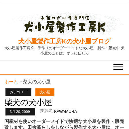
Skip
to
the
content
犬小屋製作工房Kの犬小屋ブログ
犬小屋製作工房K – 手作りのオーダーメイドな犬小屋 製作・販売中 犬
小屋のことは、オレに任せろ
ホーム
»
柴犬の犬小屋
カテゴリー
犬小屋
柴犬の犬小屋
投稿者:
KAWAMURA
3月 20, 2009
国産材を使いオーダーメイドで快適な犬小屋を製作・販売
致します。田舎暮らしをしながら製作する犬小屋は、オー