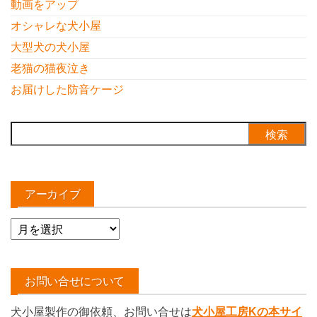
動画をアップ
オシャレな犬小屋
大型犬の犬小屋
老猫の猫夜泣き
お届けした防音ケージ
検
索:
アーカイブ
ア
ー
カ
イ
お問い合せについて
ブ
犬小屋製作の御依頼、お問い合せは
犬小屋工房Kの本サイ