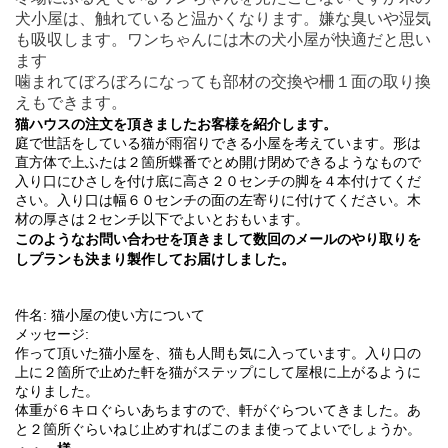
犬小屋は、触れていると温かくなります。嫌な臭いや湿気
も吸収します。ワンちゃんには木の犬小屋が快適だと思い
ます
噛まれてぼろぼろになっても部材の交換や柵１面の取り換
えもできます。
猫ハウスの注文を頂きましたお客様を紹介します。
庭で世話をしている猫が雨宿りできる小屋を考えています。形は
直方体で上ふたは２箇所蝶番でとめ開け閉めできるようなもので
入り口にひさしを付け底に高さ２０センチの脚を４本付けてくだ
さい。入り口は幅６０センチの面の左寄りに付けてください。木
材の厚さは２センチ以下でよいとおもいます。
このようなお問い合わせを頂きまして数回のメールのやり取りを
しプランも決まり製作してお届けしました。
:
件名
猫小屋の使い方について
:
メッセージ
作って頂いた猫小屋を、猫も人間も気に入っています。入り口の
上に２箇所で止めた軒を猫がステップにして屋根に上がるように
なりました。
体重が６キロぐらいあちますので、軒がぐらついてきました。あ
と２箇所ぐらいねじ止めすればこのまま使ってよいでしょうか。