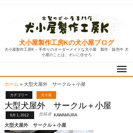
Skip
to
the
content
犬小屋製作工房Kの犬小屋ブログ
犬小屋製作工房K – 手作りのオーダーメイドな犬小屋 製作・販売中 犬
小屋のことは、オレに任せろ
ホーム
»
大型犬屋外 サークル＋小屋
カテゴリー
犬小屋
大型犬屋外 サークル＋小屋
投稿者:
KAWAMURA
6月 1, 2012
大型犬屋外 サークル＋小屋