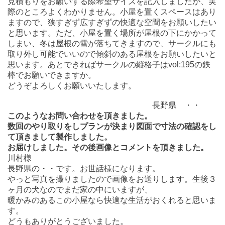
見積もりをお願いする際希望サイズを記入しましたが、実
際のところよくわかりません。小屋を置くスペースはあり
ますので、狭すぎず広すぎずの快適な空間をお願いしたい
と思います。ただ、小屋を置く場所が屋根の下にかかって
しまい、冬は屋根の雪が落ちてきますので、サークルにも
取り外し可能でいいので傾斜のある屋根をお願いしたいと
思います。あとできればサークルの縦格子はvol:195の鉄
棒でお願いできますか。
どうぞよろしくお願いいたします。
長野県 ・・
このようなお問い合わせを頂きました。
数回のやり取りをしプランが決まり図面で寸法の確認をし
て頂きまして製作しました。
お届けしました。
その後画像とコメントを頂きました。
川村様
長野県の・・です。お世話様になります。
やっと写真を撮りましたので画像をお送りします。生後３
ヶ月の犬なのでまだ家の中にいますが、
暖かみのあるこの小屋なら快適な生活がおくれると思いま
す。
どうもありがとうございました。