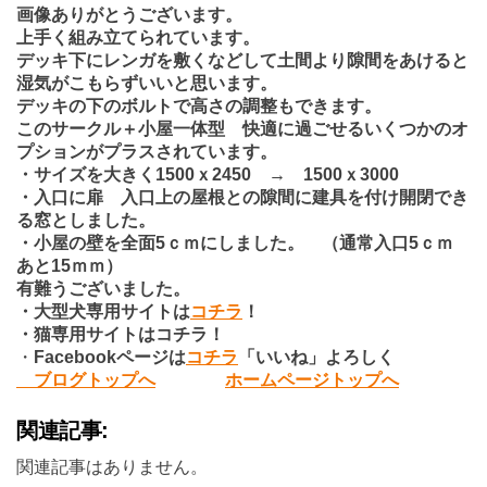
画像ありがとうございます。
上手く組み立てられています。
デッキ下にレンガを敷くなどして土間より隙間をあけると
湿気がこもらずいいと思います。
デッキの下のボルトで高さの調整もできます。
このサークル＋小屋一体型 快適に過ごせるいくつかのオ
プションがプラスされています。
・サイズを大きく1500ｘ2450 → 1500ｘ3000
・入口に扉 入口上の屋根との隙間に建具を付け開閉でき
る窓としました。
・小屋の壁を全面5ｃｍにしました。 （通常入口5ｃｍ
あと15ｍｍ）
有難うございました。
・大型犬専用サイトは
コチラ
！
・猫専用サイトはコチラ！
・
Facebook
ページは
コチラ
「いいね」よろしく
ブログトップへ
ホームページトップへ
関連記事:
関連記事はありません。