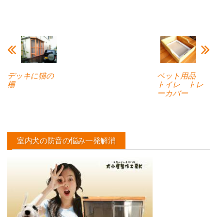
デッキに猫の
ペット用品
柵
トイレ トレ
ーカバー
室内犬の防音の悩み一発解消