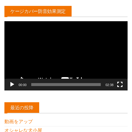
ケージカバー防音効果測定
動
画
プ
レ
ー
ヤ
ー
00:00
02:38
最近の投降
動画をアップ
オシャレな犬小屋