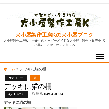
Skip
to
the
content
犬小屋製作工房Kの犬小屋ブログ
犬小屋製作工房K – 手作りのオーダーメイドな犬小屋 製作・販売中 犬
小屋のことは、オレに任せろ
ホーム
»
デッキに猫の柵
カテゴリー
猫
デッキに猫の柵
投稿者:
KAWAMURA
6月 1, 2012
デッキに猫の柵