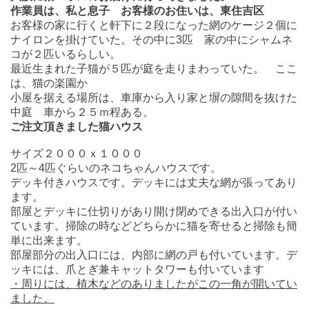
作業員は、私と息子 お客様のお住いは、東住吉区
お客様の家に行くと軒下に２段になった網のケージ２個に
ナイロンを掛けていた。その中に3匹 家の中にシャムネ
コが２匹いるらしい。
最近生まれた子猫が５匹が庭を走りまわっていた。 ここ
は、猫の楽園か
小屋を据える場所は、車庫から入り家と塀の隙間を抜けた
中庭 車から２５ｍ程ある。
ご注文頂きました猫ハウス
サイズ２０００ｘ１０００
2匹～4匹ぐらいのネコちゃんハウスです。
デッキ付きハウスです。デッキには丈夫な網が張ってあり
ます。
部屋とデッキに仕切りがあり開け閉めできる出入口が付い
ています。掃除の時などどちらかに猫を寄せると掃除も簡
単に出来ます。
部屋部分の出入口には、内部に網の戸も付いています。デ
ッキには、爪とぎ兼キャットタワーも付いています
・周りには、植木などのありましたがこの一角が開いてい
ました。