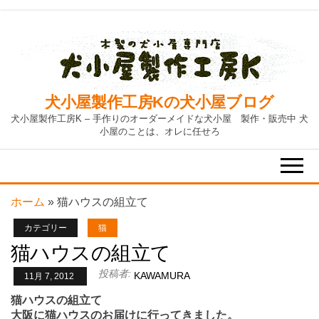
Skip
to
the
content
犬小屋製作工房Kの犬小屋ブログ
犬小屋製作工房K – 手作りのオーダーメイドな犬小屋 製作・販売中 犬
小屋のことは、オレに任せろ
ホーム
»
猫ハウスの組立て
カテゴリー
猫
猫ハウスの組立て
投稿者:
KAWAMURA
11月 7, 2012
猫ハウスの組立て
大阪に猫ハウスのお届けに行ってきました。