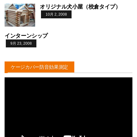
オリジナル犬小屋（校倉タイプ）
10月 2, 2008
インターンシップ
9月 23, 2008
ケージカバー防音効果測定
動
画
プ
レ
ー
ヤ
ー