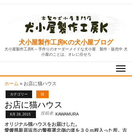
Skip
to
the
content
犬小屋製作工房Kの犬小屋ブログ
犬小屋製作工房K – 手作りのオーダーメイドな犬小屋 製作・販売中 犬
小屋のことは、オレに任せろ
ホーム
»
お店に猫ハウス
カテゴリー
猫
お店に猫ハウス
投稿者:
KAWAMURA
6月 28, 2015
オリジナル猫ハウスをお届けした。
愛媛県新居浜市の警察署北側の道を３０ｍ程入った所。古