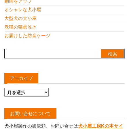
動画をアップ
オシャレな犬小屋
大型犬の犬小屋
老猫の猫夜泣き
お届けした防音ケージ
検
索:
アーカイブ
ア
ー
カ
イ
お問い合せについて
ブ
犬小屋製作の御依頼、お問い合せは
犬小屋工房Kの本サイ