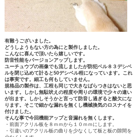
有難うございました。
どうしようもない方の為にと製作しました。
こんなに喜んで頂いたら嬉しいです。
防音性能をバージョンアップします。
ユーチュウブの画像でも流しましたが防犯ベル８３デシベ
ルを閉じ込めて計ると50デシベル程になっています。これ
は事実です。細工も何もしていません。
規格品の製作は、工程も同じで大きなばらつきはないと思
います。しかし無駄吠えの程度や周りの環境で少々の違い
が出ます。しかしそうかと言って防音し過ぎると酸欠にな
ります。そこで細かな漏れを無くし機械換気のロスナイを
付けました。
そんな事で今回機能アップと音漏れを無くします。
・前面アクリル板を８ｍｍから１０ｍｍにします。
・引違いのアクリル板の曲りを少なくして板と板の隙間を