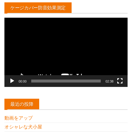
ケージカバー防音効果測定
動
画
プ
レ
ー
ヤ
ー
00:00
02:38
最近の投降
動画をアップ
オシャレな犬小屋