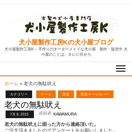
Skip
to
the
content
犬小屋製作工房Kの犬小屋ブログ
犬小屋製作工房K – 手作りのオーダーメイドな犬小屋 製作・販売中 犬
小屋のことは、オレに任せろ
ホーム
»
老犬の無駄吠え
カテゴリー
ケージ
防音
防音ケージカバー
老犬の無駄吠え
投稿者:
KAWAMURA
7月 8, 2015
老犬の無駄吠えに困った方から連絡頂いた。
ご注文頂きましたのでアンケートをお願いしました。