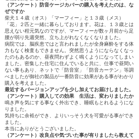
（アンケート）防音ケージカバーの購入を考えたのは、な
ぜですか
柴犬１４歳（オス）「マーフィー」と１３歳（メス）
「花」２匹と一緒に暮らしております。花は、１３歳とは
思えない程元気なのですが、マーフィーが数ヶ月前から足
腰が弱り先週突然、立ち上がれなくなくなりました。
病院では、脳疾患ではと言われましたが全身麻酔をする体
力もなく検査もできません。突然思うようにならなくなっ
たのもあるのか、昼夜問わずよく鳴くようになってしまい
ました。密集した住宅に住んでいると共に、仕事で昼間い
ない事もあり、ネットで「防音室」「防音カーテン」等調
べましたが御社の製品が一番防音に効果がある事がわかり
購入を考えました。
最近するバージョンアップを少し加えてお届けしました。
（アンケート）購入しての効果 生活は、変わりましたか
鳴き声を気にする事なく外出でき、睡眠もとれるようにな
りました。
気持ちに余裕ができ、よりいっそう犬を可愛がる事ができ
ました。
本当にありがとうございました。
（アンケート）改良点や気づいた事が有りましたら教えて