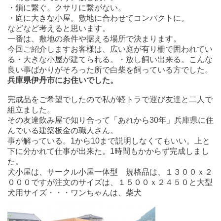
・鎖に繋ぐ。クサリに繋がない。
・庭に大きな小屋。敷地に合わせてコンパクトに。
などなど考えると思います。
一番は、敷地の条件や据える場所で決まります。
今回ご紹介しますお客様は、広い庭が有り柵で囲われてい
る・大きな小屋が建てられる。・放し飼い出来る。こんな
良い事ばかりがそろった所で白柴を飼っている方でした。
兵庫県伊丹市にお住いでした。
完成品をご希望でしたので私が軽トラで運び友達と二人で
組立ました。
その友達飲み屋で知り合って「あれから30年」兵庫県に住
んでいる建築板金の職人さん。
事が解っている。1から10まで説明しなくてもいい。上と
下に分かれて仕事が出来た。1時間もかからず完成しまし
た。
犬小屋は、サークル小屋一体型 規格品は、１３００ｘ２
０００ですが注文のサイズは、１５００ｘ２４５０と大型
犬用サイズ・・・ワンちゃんは、柴犬