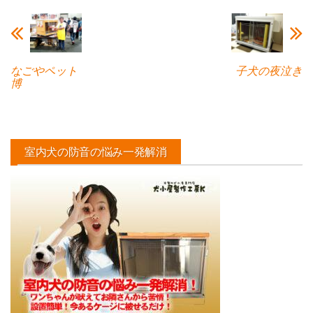
なごやペット
子犬の夜泣き
博
室内犬の防音の悩み一発解消