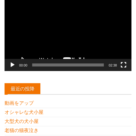
動
画
プ
レ
ー
ヤ
ー
00:00
02:38
最近の投降
動画をアップ
オシャレな犬小屋
大型犬の犬小屋
老猫の猫夜泣き