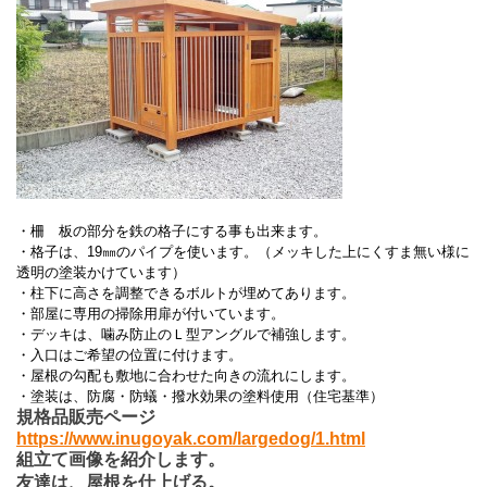
・柵 板の部分を鉄の格子にする事も出来ます。
・格子は、
19
㎜のパイプを使います。（メッキした上にくすま無い様に
透明の塗装かけています）
・柱下に高さを調整できるボルトが埋めてあります。
・部屋に専用の掃除用扉が付いています。
・デッキは、噛み防止のＬ型アングルで補強します。
・入口はご希望の位置に付けます。
・屋根の勾配も敷地に合わせた向きの流れにします。
・塗装は、防腐・防蟻・撥水効果の塗料使用（住宅基準）
規格品販売ページ
https://www.inugoyak.com/largedog/1.html
組立て画像を紹介します。
友達は、屋根を仕上げる。