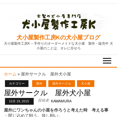
Skip
to
the
content
犬小屋製作工房Kの犬小屋ブログ
犬小屋製作工房K – 手作りのオーダーメイドな犬小屋 製作・販売中 犬
小屋のことは、オレに任せろ
ホーム
»
屋外サークル 屋外犬小屋
カテゴリー
屋外
屋外サークル
犬小屋
屋外サークル 屋外犬小屋
投稿者:
KAWAMURA
10月 19, 2015
屋外にワンちゃんの小屋を作ろうと考えた時 考える事
・閉じ込めて飼う。放し飼い。