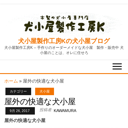
Skip
to
the
content
犬小屋製作工房Kの犬小屋ブログ
犬小屋製作工房K – 手作りのオーダーメイドな犬小屋 製作・販売中 犬
小屋のことは、オレに任せろ
ホーム
»
屋外の快適な犬小屋
カテゴリー
犬小屋
屋外の快適な犬小屋
投稿者:
KAWAMURA
9月 26, 2017
屋外の快適な犬小屋