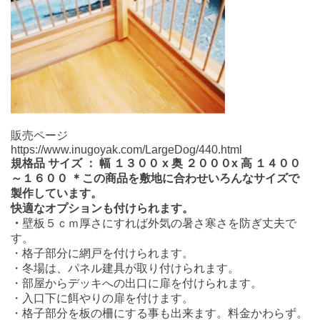
販売ページ
https://www.inugoyak.com/LargeDog/440.html
規格品
サイズ
：
幅
１３００ x 奥
２０００x 高
１４００
～１６００
＊この商品を敷地に合わせいろんなサイズで
製作しています。
快適なオプションも付けられます。
・
壁板５ｃｍ厚さにすれば外気の暑さ寒さを防ぎ丈夫で
す。
・格子部分に網戸を付けられます。
・冬場は、パネル建具が取り付けられます。
・部屋からデッキへの出口に扉を付けられます。
・入口下に餌やりの扉を付けます。
・格子部分を板の柵にする事も出来ます。料金かわらず。