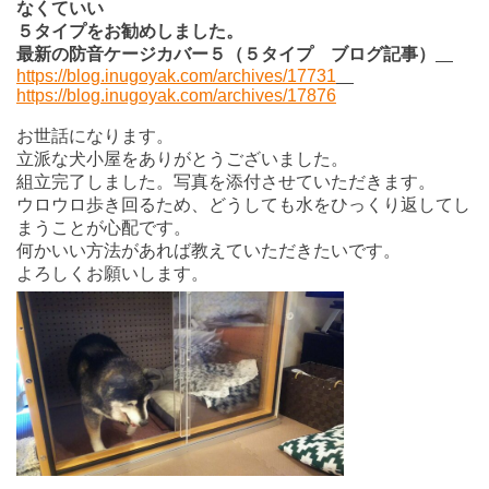
なくていい
５タイプをお勧めしました。
最新の防音ケージカバー５（５タイプ ブログ記事）
https://blog.inugoyak.com/archives/17731
https://blog.inugoyak.com/archives/17876
お世話になります。
立派な犬小屋をありがとうございました。
組立完了しました。写真を添付させていただきます。
ウロウロ歩き回るため、どうしても水をひっくり返してし
まうことが心配です。
何かいい方法があれば教えていただきたいです。
よろしくお願いします。