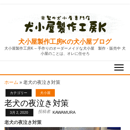
Skip
to
the
content
犬小屋製作工房Kの犬小屋ブログ
犬小屋製作工房K – 手作りのオーダーメイドな犬小屋 製作・販売中 犬
小屋のことは、オレに任せろ
ホーム
»
老犬の夜泣き対策
カテゴリー
犬小屋
老犬の夜泣き対策
投稿者:
KAWAMURA
3月 2, 2020
老犬の夜泣き対策