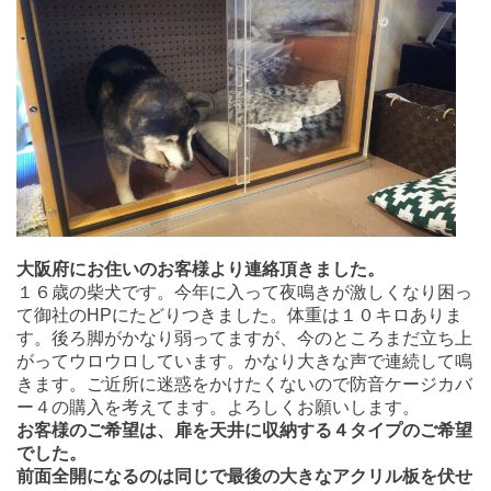
大阪府にお住いのお客様より連絡頂きました。
１６歳の柴犬です。今年に入って夜鳴きが激しくなり困っ
て御社のHPにたどりつきました。体重は１０キロありま
す。後ろ脚がかなり弱ってますが、今のところまだ立ち上
がってウロウロしています。かなり大きな声で連続して鳴
きます。ご近所に迷惑をかけたくないので防音ケージカバ
ー４の購入を考えてます。よろしくお願いします。
お客様のご希望は、扉を天井に収納する４タイプのご希望
でした。
前面全開になるのは同じで最後の大きなアクリル板を伏せ